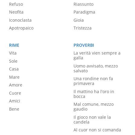
Refuso
Riassunto
Neofita
Paradigma
Iconoclasta
Gioia
Apotropaico
Tristezza
RIME
PROVERBI
Vita
La verità vien sempre a
galla
Sole
Uomo avvisato, mezzo
Casa
salvato
Mare
Una rondine non fa
primavera
Amore
Il mattino ha l'oro in
Cuore
bocca
Amici
Mal comune, mezzo
Bene
gaudio
Il gioco non vale la
candela
Al cuor non si comanda