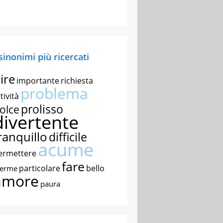
 sinonimi più ricercati
ire
importante
richiesta
problema
tività
prolisso
olce
divertente
ranquillo
difficile
acume
ermettere
fare
particolare
bello
nerme
amore
paura