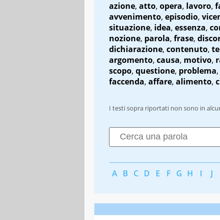
azione
,
atto
,
opera
,
lavoro
,
f
avvenimento
,
episodio
,
vice
situazione
,
idea
,
essenza
,
co
nozione
,
parola
,
frase
,
disco
dichiarazione
,
contenuto
,
t
argomento
,
causa
,
motivo
,
r
scopo
,
questione
,
problema
,
faccenda
,
affare
,
alimento
,
c
I testi sopra riportati non sono in alc
A
B
C
D
E
F
G
H
I
J