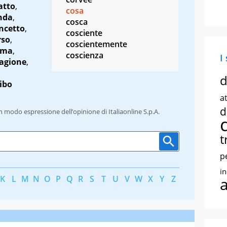
atto
,
cosa
nda
,
cosca
ncetto
,
cosciente
rso
,
coscientemente
ema
,
coscienza
I
agione
,
d
ibo
at
d
un modo espressione dell’opinione di Italiaonline S.p.A.
t
p
i
K
L
M
N
O
P
Q
R
S
T
U
V
W
X
Y
Z