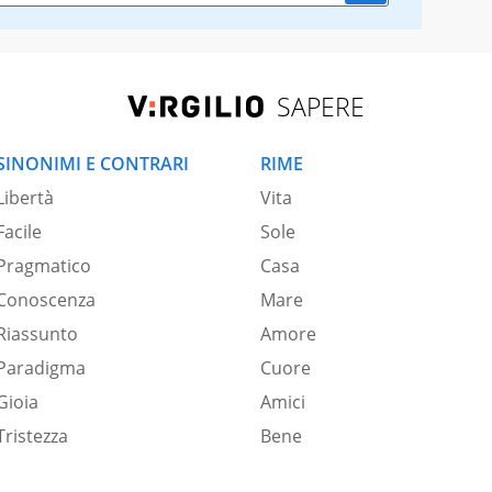
SAPERE
SINONIMI E CONTRARI
RIME
Libertà
Vita
Facile
Sole
Pragmatico
Casa
Conoscenza
Mare
Riassunto
Amore
Paradigma
Cuore
Gioia
Amici
Tristezza
Bene