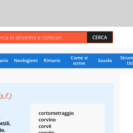
Come si
Strum
ario
Neologismi
Rimario
Scuola
scrive
Uti
s.f.)
cortometraggio
,
corvino
ttili
,
corvè
io
,
corvée