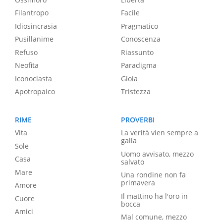
Filantropo
Facile
Idiosincrasia
Pragmatico
Pusillanime
Conoscenza
Refuso
Riassunto
Neofita
Paradigma
Iconoclasta
Gioia
Apotropaico
Tristezza
RIME
PROVERBI
Vita
La verità vien sempre a
galla
Sole
Uomo avvisato, mezzo
Casa
salvato
Mare
Una rondine non fa
primavera
Amore
Il mattino ha l'oro in
Cuore
bocca
Amici
Mal comune, mezzo