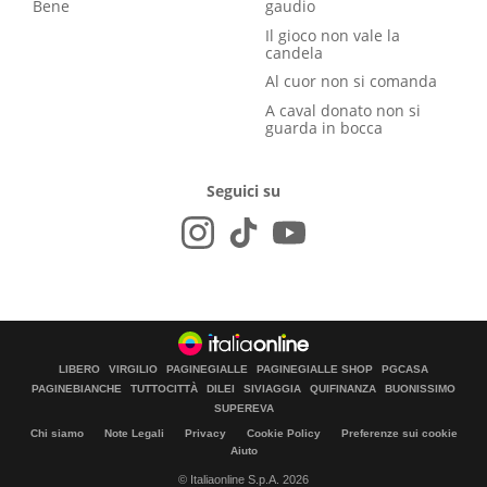
Bene
gaudio
Il gioco non vale la
candela
Al cuor non si comanda
A caval donato non si
guarda in bocca
Seguici su
LIBERO
VIRGILIO
PAGINEGIALLE
PAGINEGIALLE SHOP
PGCASA
PAGINEBIANCHE
TUTTOCITTÀ
DILEI
SIVIAGGIA
QUIFINANZA
BUONISSIMO
SUPEREVA
Chi siamo
Note Legali
Privacy
Cookie Policy
Preferenze sui cookie
Aiuto
© Italiaonline S.p.A. 2026