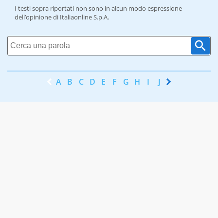
I testi sopra riportati non sono in alcun modo espressione
dell’opinione di Italiaonline S.p.A.
A
B
C
D
E
F
G
H
I
J
K
L
M
N