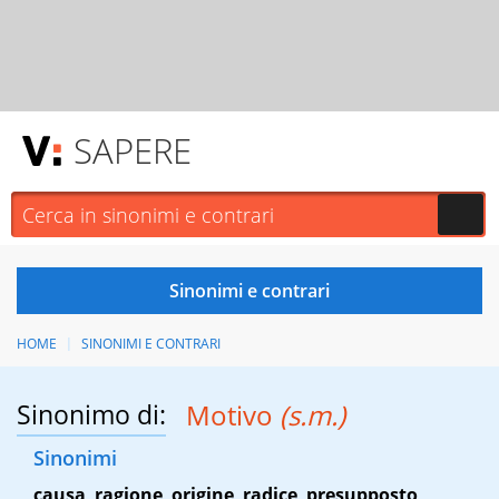
SAPERE
HOME
SINONIMI E CONTRARI
Sinonimo di:
Motivo
(s.m.)
Sinonimi
causa
,
ragione
,
origine
,
radice
,
presupposto
,