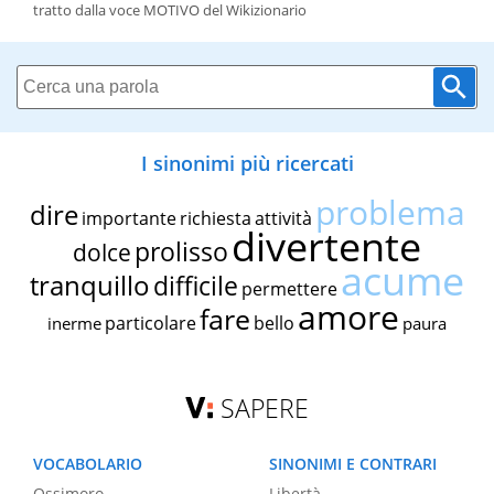
tratto dalla voce MOTIVO del Wikizionario
I sinonimi più ricercati
problema
dire
importante
richiesta
attività
divertente
prolisso
dolce
acume
tranquillo
difficile
permettere
amore
fare
particolare
bello
inerme
paura
SAPERE
VOCABOLARIO
SINONIMI E CONTRARI
Ossimoro
Libertà