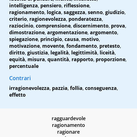
intelligenza
,
pensiero
,
riflessione
,
ragionamento
,
logica
,
saggezza
,
senno
,
giudizio
,
criterio
,
ragionevolezza
,
ponderatezza
,
raziocinio
,
comprensione
,
discernimento
,
prova
,
dimostrazione
,
argomentazione
,
argomento
,
spiegazione
,
principio
,
causa
,
motivo
,
motivazione
,
movente
,
fondamento
,
pretesto
,
diritto
,
giustizia
,
legalità
,
legittimità
,
liceità
,
equità
,
misura
,
quantità
,
rapporto
,
proporzione
,
percentuale
Contrari
irragionevolezza
,
pazzia
,
follia
,
conseguenza
,
effetto
ragguardevole
ragionamento
ragionare