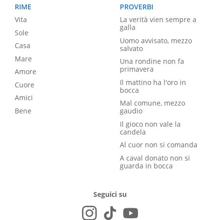
RIME
PROVERBI
Vita
La verità vien sempre a
galla
Sole
Uomo avvisato, mezzo
Casa
salvato
Mare
Una rondine non fa
primavera
Amore
Il mattino ha l'oro in
Cuore
bocca
Amici
Mal comune, mezzo
Bene
gaudio
Il gioco non vale la
candela
Al cuor non si comanda
A caval donato non si
guarda in bocca
Seguici su