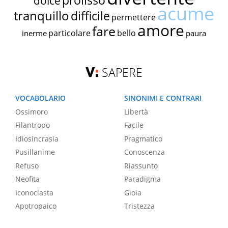
prolisso
dolce
acume
tranquillo
difficile
permettere
amore
fare
particolare
bello
inerme
paura
SAPERE
VOCABOLARIO
SINONIMI E CONTRARI
Ossimoro
Libertà
Filantropo
Facile
Idiosincrasia
Pragmatico
Pusillanime
Conoscenza
Refuso
Riassunto
Neofita
Paradigma
Iconoclasta
Gioia
Apotropaico
Tristezza