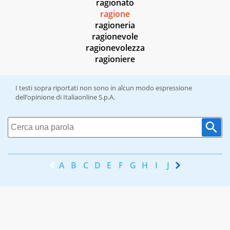
ragionato
ragione
ragioneria
ragionevole
ragionevolezza
ragioniere
I testi sopra riportati non sono in alcun modo espressione
dell’opinione di Italiaonline S.p.A.
A
B
C
D
E
F
G
H
I
J
K
L
M
N