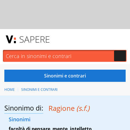
SAPERE
HOME
SINONIMI E CONTRARI
Sinonimo di:
Ragione
(s.f.)
Sinonimi
facoltà di pensare
,
mente
,
intelletto
,