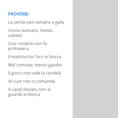
PROVERBI
La verità vien sempre a galla
Uomo avvisato, mezzo
salvato
Una rondine non fa
primavera
Il mattino ha l'oro in bocca
Mal comune, mezzo gaudio
Il gioco non vale la candela
Al cuor non si comanda
A caval donato non si
guarda in bocca