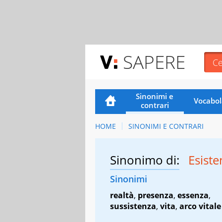
SAPERE
Sinonimi e
Vocabol
contrari
HOME
SINONIMI E CONTRARI
Sinonimo di:
Esist
Sinonimi
realtà
,
presenza
,
essenza
,
sussistenza
,
vita
,
arco vitale