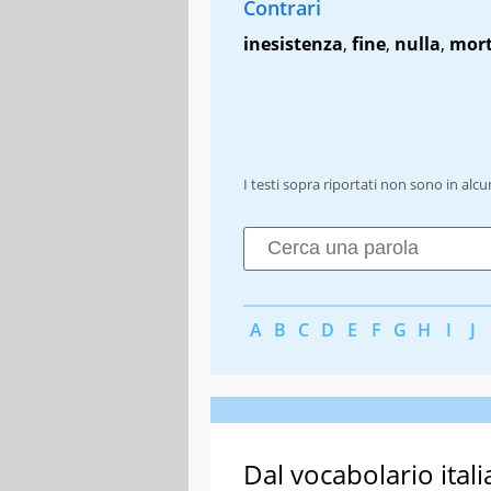
Contrari
inesistenza
,
fine
,
nulla
,
mor
I testi sopra riportati non sono in alc
A
B
C
D
E
F
G
H
I
J
Dal vocabolario itali