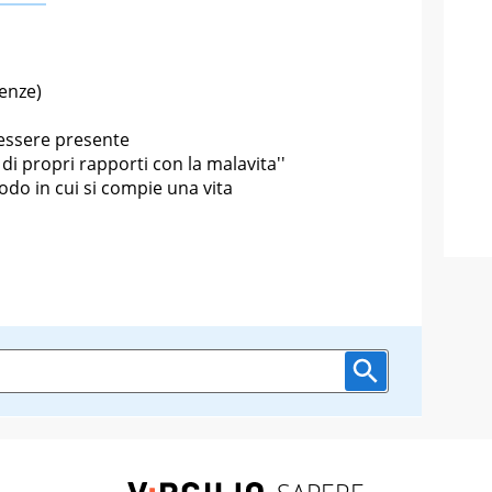
tenze)
, essere presente
a
di propri rapporti con la malavita''
eriodo in cui si compie una vita