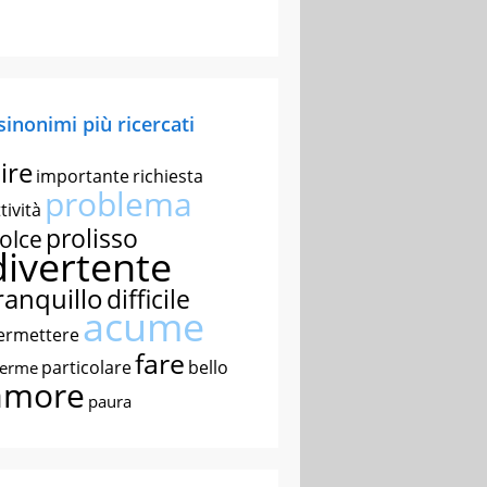
 sinonimi più ricercati
ire
importante
richiesta
problema
tività
prolisso
olce
divertente
ranquillo
difficile
acume
ermettere
fare
particolare
bello
nerme
amore
paura