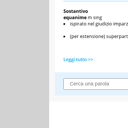
Sostantivo
equanime
m sing
ispirato nel giudizio imparz
(per estensione) superpar
Leggi tutto >>