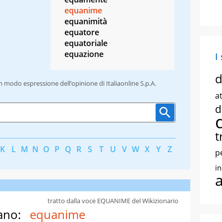
equanime
equanimità
equatore
equatoriale
equazione
I
d
un modo espressione dell’opinione di Italiaonline S.p.A.
at
d
t
K
L
M
N
O
P
Q
R
S
T
U
V
W
X
Y
Z
p
i
tratto dalla voce EQUANIME del Wikizionario
ano:
equanime