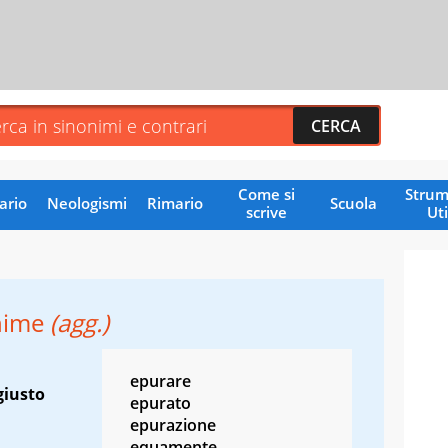
Come si
Strum
ario
Neologismi
Rimario
Scuola
scrive
Uti
nime
(agg.)
epurare
giusto
epurato
epurazione
equamente