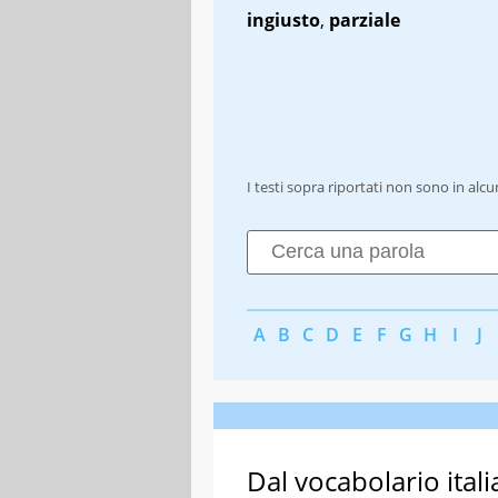
ingiusto
,
parziale
I testi sopra riportati non sono in alc
A
B
C
D
E
F
G
H
I
J
Dal vocabolario itali