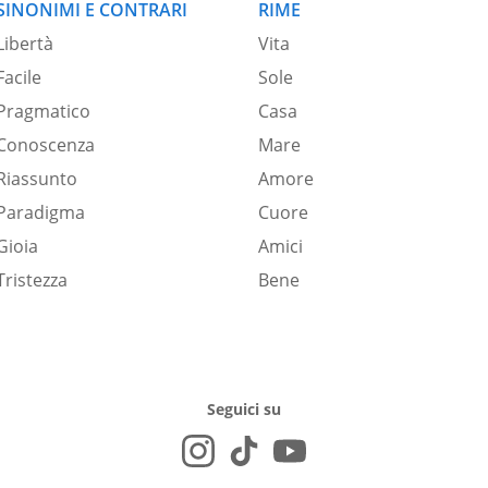
SINONIMI E CONTRARI
RIME
Libertà
Vita
Facile
Sole
Pragmatico
Casa
Conoscenza
Mare
Riassunto
Amore
Paradigma
Cuore
Gioia
Amici
Tristezza
Bene
Seguici su