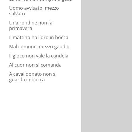
Uomo avvisato, mezzo
salvato
Una rondine non fa
primavera
Il mattino ha l'oro in bocca
Mal comune, mezzo gaudio
Il gioco non vale la candela
Al cuor non si comanda
A caval donato non si
guarda in bocca