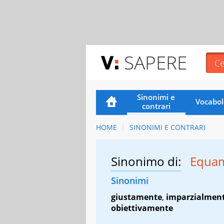
SAPERE
Sinonimi e
Vocabol
contrari
HOME
SINONIMI E CONTRARI
Sinonimo di:
Equa
Sinonimi
giustamente
,
imparzialmen
obiettivamente