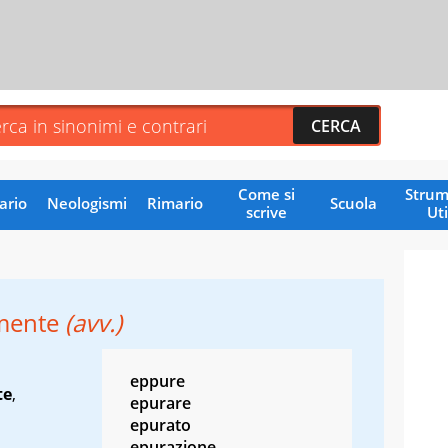
Come si
Strum
ario
Neologismi
Rimario
Scuola
scrive
Uti
mente
(avv.)
eppure
te
,
epurare
epurato
epurazione