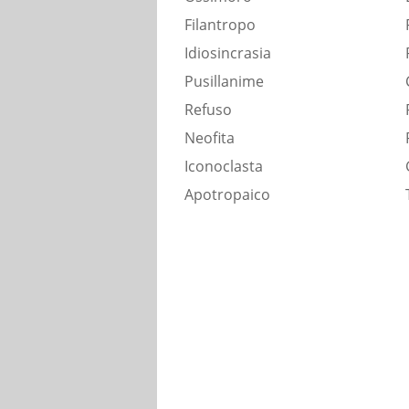
Filantropo
Idiosincrasia
Pusillanime
Refuso
Neofita
Iconoclasta
Apotropaico