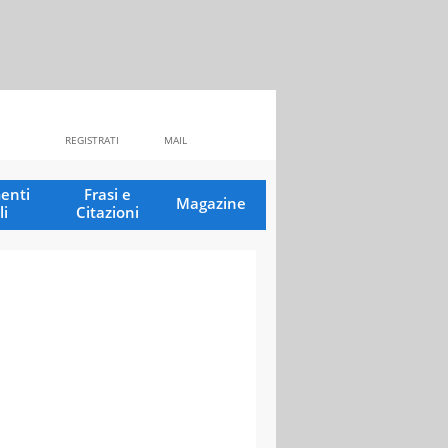
REGISTRATI
MAIL
enti
Frasi e
Magazine
li
Citazioni