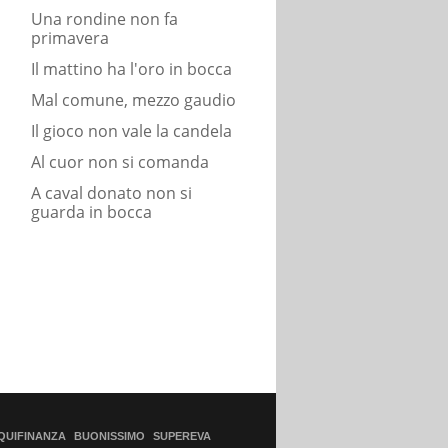
Una rondine non fa
primavera
Il mattino ha l'oro in bocca
Mal comune, mezzo gaudio
Il gioco non vale la candela
Al cuor non si comanda
A caval donato non si
guarda in bocca
QUIFINANZA
BUONISSIMO
SUPEREVA