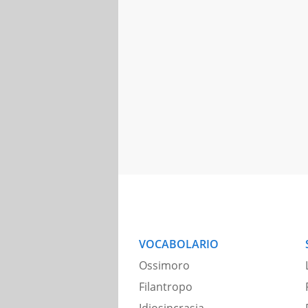
VOCABOLARIO
Ossimoro
Filantropo