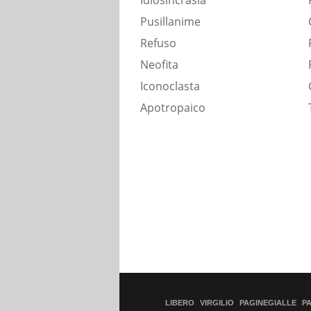
Idiosincrasia
Pusillanime
Refuso
Neofita
Iconoclasta
Apotropaico
LIBERO
VIRGILIO
PAGINEGIALLE
P