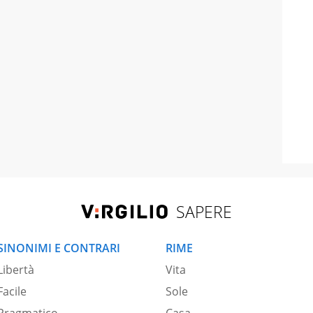
SAPERE
SINONIMI E CONTRARI
RIME
Libertà
Vita
Facile
Sole