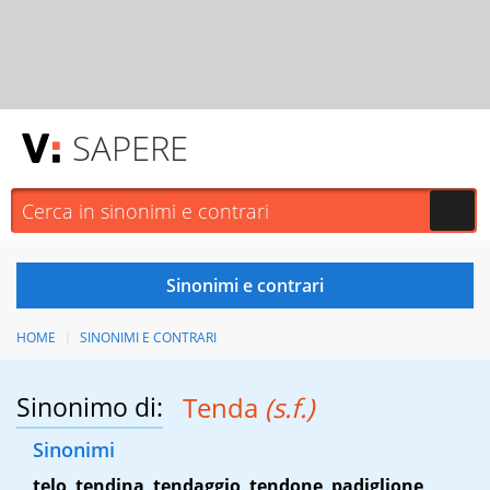
SAPERE
HOME
SINONIMI E CONTRARI
Sinonimo di:
Tenda
(s.f.)
Sinonimi
telo
,
tendina
,
tendaggio
,
tendone
,
padiglione
,