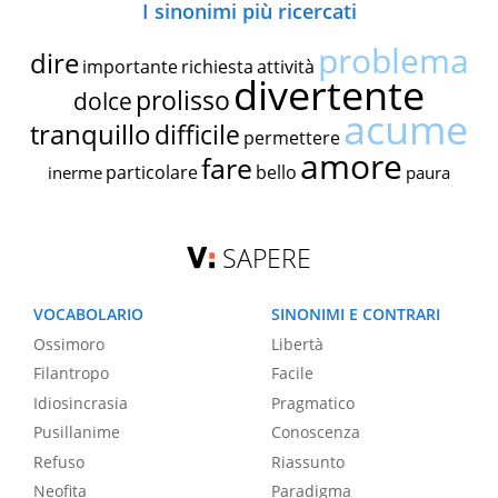
I sinonimi più ricercati
problema
dire
importante
richiesta
attività
divertente
prolisso
dolce
acume
tranquillo
difficile
permettere
amore
fare
particolare
bello
inerme
paura
SAPERE
VOCABOLARIO
SINONIMI E CONTRARI
Ossimoro
Libertà
Filantropo
Facile
Idiosincrasia
Pragmatico
Pusillanime
Conoscenza
Refuso
Riassunto
Neofita
Paradigma