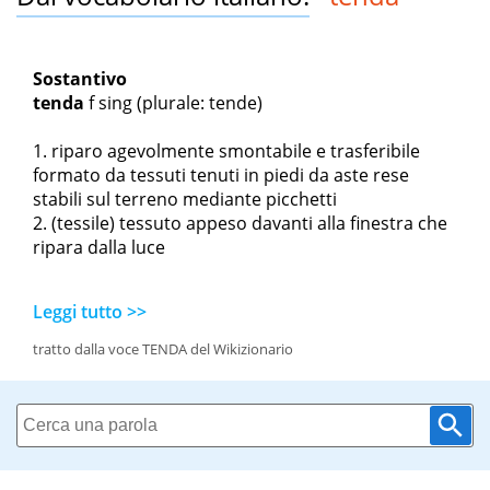
Sostantivo
tenda
f sing
(plurale: tende)
riparo agevolmente smontabile e trasferibile
formato da tessuti tenuti in piedi da aste rese
stabili sul terreno mediante picchetti
(tessile) tessuto appeso davanti alla finestra che
ripara dalla luce
Leggi tutto >>
tratto dalla voce TENDA del Wikizionario