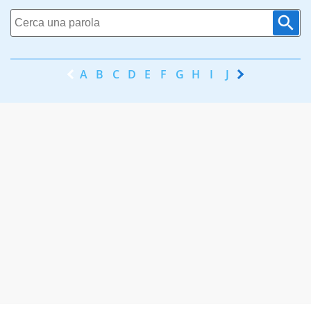
A
B
C
D
E
F
G
H
I
J
K
L
M
N