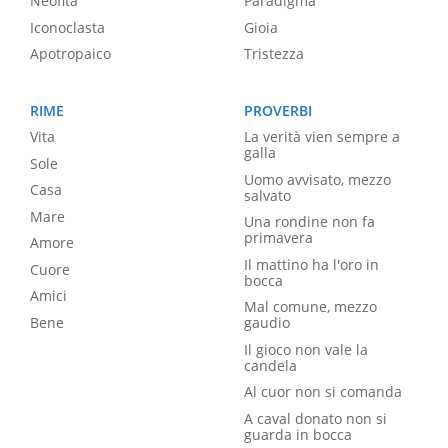
Neofita
Paradigma
Iconoclasta
Gioia
Apotropaico
Tristezza
RIME
PROVERBI
Vita
La verità vien sempre a
galla
Sole
Uomo avvisato, mezzo
Casa
salvato
Mare
Una rondine non fa
primavera
Amore
Il mattino ha l'oro in
Cuore
bocca
Amici
Mal comune, mezzo
Bene
gaudio
Il gioco non vale la
candela
Al cuor non si comanda
A caval donato non si
guarda in bocca