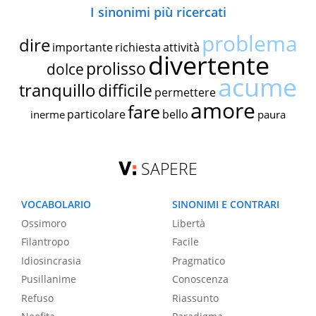
I sinonimi più ricercati
problema
dire
importante
richiesta
attività
divertente
prolisso
dolce
acume
tranquillo
difficile
permettere
amore
fare
particolare
bello
inerme
paura
SAPERE
VOCABOLARIO
SINONIMI E CONTRARI
Ossimoro
Libertà
Filantropo
Facile
Idiosincrasia
Pragmatico
Pusillanime
Conoscenza
Refuso
Riassunto