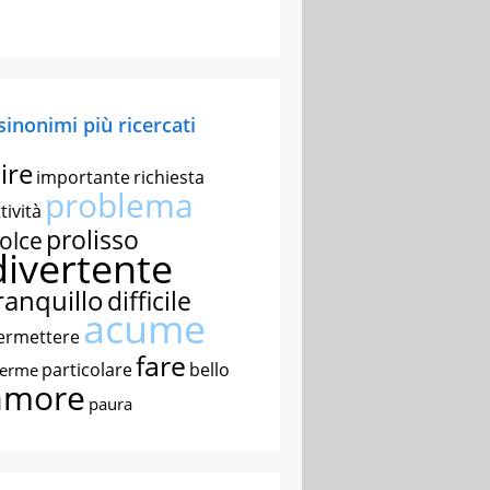
 sinonimi più ricercati
ire
importante
richiesta
problema
tività
prolisso
olce
divertente
ranquillo
difficile
acume
ermettere
fare
particolare
bello
nerme
amore
paura