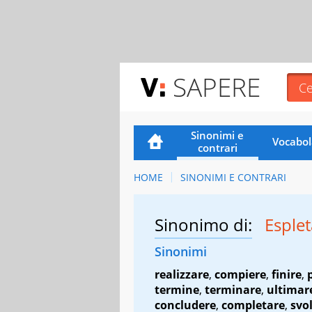
SAPERE
Sinonimi e
Vocabol
contrari
HOME
SINONIMI E CONTRARI
Sinonimo di:
Esple
Sinonimi
realizzare
,
compiere
,
finire
,
termine
,
terminare
,
ultimar
concludere
,
completare
,
svo