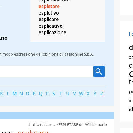
,
espletare
espletivo
esplicare
esplicativo
esplicazione
I
uto
d
un modo espressione dell’opinione di Italiaonline S.p.A.
at
d
t
p
K
L
M
N
O
P
Q
R
S
T
U
V
W
X
Y
Z
i
tratto dalla voce ESPLETARE del Wikizionario
ano:
espletare