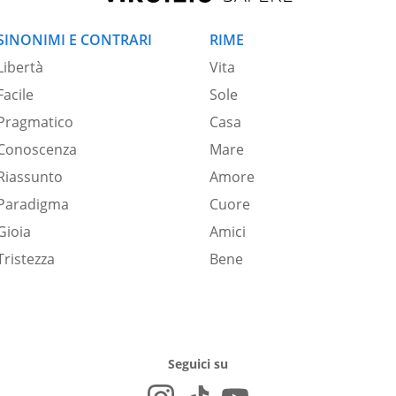
SINONIMI E CONTRARI
RIME
Libertà
Vita
Facile
Sole
Pragmatico
Casa
Conoscenza
Mare
Riassunto
Amore
Paradigma
Cuore
Gioia
Amici
Tristezza
Bene
Seguici su