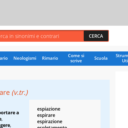
Come si
Strum
ario
Neologismi
Rimario
Scuola
scrive
Uti
tare
(v.tr.)
espiazione
portare a
espirare
e
,
espirazione
lgere
,
espletamento