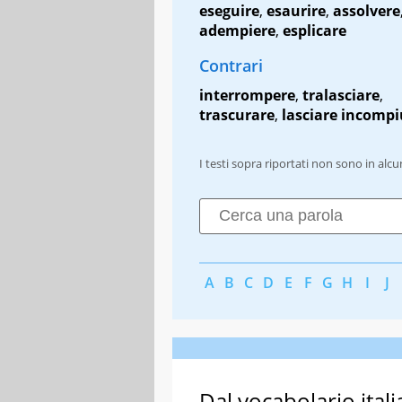
eseguire
,
esaurire
,
assolvere
adempiere
,
esplicare
Contrari
interrompere
,
tralasciare
,
trascurare
,
lasciare incompi
I testi sopra riportati non sono in alc
A
B
C
D
E
F
G
H
I
J
Dal vocabolario itali