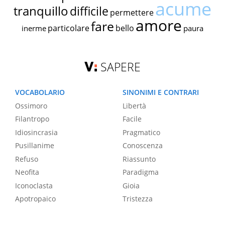
acume
tranquillo
difficile
permettere
amore
fare
particolare
bello
inerme
paura
SAPERE
VOCABOLARIO
SINONIMI E CONTRARI
Ossimoro
Libertà
Filantropo
Facile
Idiosincrasia
Pragmatico
Pusillanime
Conoscenza
Refuso
Riassunto
Neofita
Paradigma
Iconoclasta
Gioia
Apotropaico
Tristezza