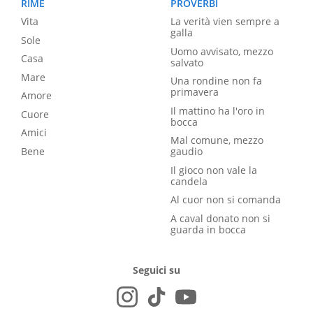
RIME
PROVERBI
Vita
La verità vien sempre a
galla
Sole
Uomo avvisato, mezzo
Casa
salvato
Mare
Una rondine non fa
primavera
Amore
Il mattino ha l'oro in
Cuore
bocca
Amici
Mal comune, mezzo
Bene
gaudio
Il gioco non vale la
candela
Al cuor non si comanda
A caval donato non si
guarda in bocca
Seguici su