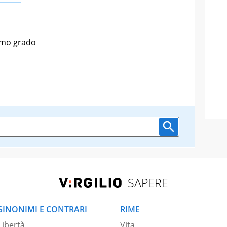
imo grado
SAPERE
SINONIMI E CONTRARI
RIME
Libertà
Vita