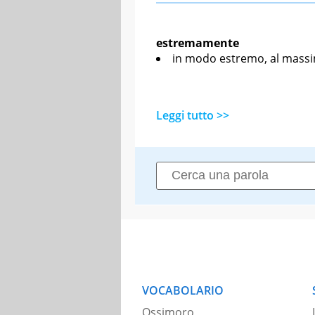
estremamente
in modo estremo, al mass
Leggi tutto >>
VOCABOLARIO
Ossimoro