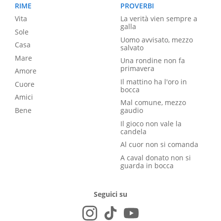
RIME
PROVERBI
Vita
La verità vien sempre a
galla
Sole
Uomo avvisato, mezzo
Casa
salvato
Mare
Una rondine non fa
primavera
Amore
Il mattino ha l'oro in
Cuore
bocca
Amici
Mal comune, mezzo
Bene
gaudio
Il gioco non vale la
candela
Al cuor non si comanda
A caval donato non si
guarda in bocca
Seguici su