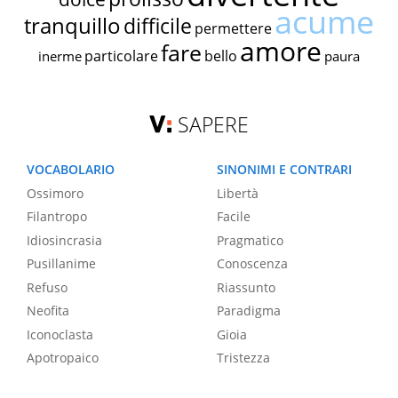
acume
tranquillo
difficile
permettere
amore
fare
particolare
bello
inerme
paura
SAPERE
VOCABOLARIO
SINONIMI E CONTRARI
Ossimoro
Libertà
Filantropo
Facile
Idiosincrasia
Pragmatico
Pusillanime
Conoscenza
Refuso
Riassunto
Neofita
Paradigma
Iconoclasta
Gioia
Apotropaico
Tristezza