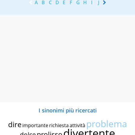
A
B
C
D
E
F
G
H
I
J
K
L
M
N
I sinonimi più ricercati
problema
dire
importante
richiesta
attività
divertente
prolisso
dolce