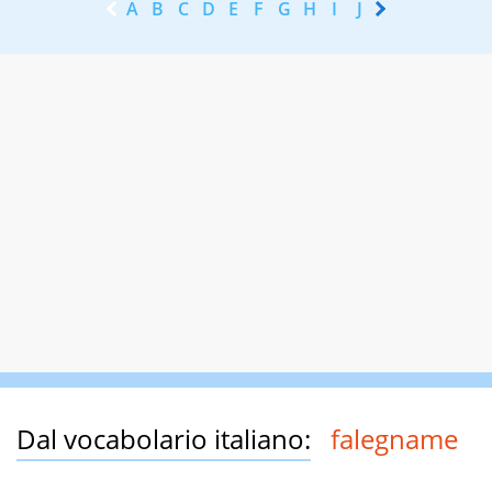
A
B
C
D
E
F
G
H
I
J
K
L
M
N
Dal vocabolario italiano:
falegname