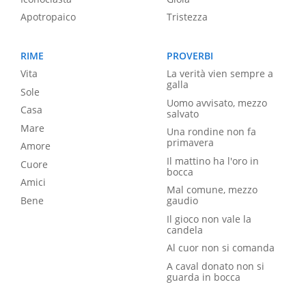
Apotropaico
Tristezza
RIME
PROVERBI
Vita
La verità vien sempre a
galla
Sole
Uomo avvisato, mezzo
Casa
salvato
Mare
Una rondine non fa
primavera
Amore
Il mattino ha l'oro in
Cuore
bocca
Amici
Mal comune, mezzo
Bene
gaudio
Il gioco non vale la
candela
Al cuor non si comanda
A caval donato non si
guarda in bocca