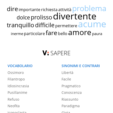
problema
dire
importante
richiesta
attività
divertente
prolisso
dolce
acume
tranquillo
difficile
permettere
amore
fare
particolare
bello
inerme
paura
SAPERE
VOCABOLARIO
SINONIMI E CONTRARI
Ossimoro
Libertà
Filantropo
Facile
Idiosincrasia
Pragmatico
Pusillanime
Conoscenza
Refuso
Riassunto
Neofita
Paradigma
Iconoclasta
Gioia