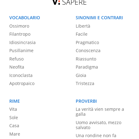
SAPERE
VOCABOLARIO
SINONIMI E CONTRARI
Ossimoro
Libertà
Filantropo
Facile
Idiosincrasia
Pragmatico
Pusillanime
Conoscenza
Refuso
Riassunto
Neofita
Paradigma
Iconoclasta
Gioia
Apotropaico
Tristezza
RIME
PROVERBI
Vita
La verità vien sempre a
galla
Sole
Uomo avvisato, mezzo
Casa
salvato
Mare
Una rondine non fa