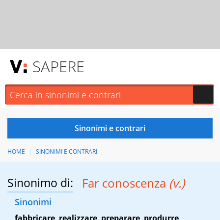
SAPERE
HOME
SINONIMI E CONTRARI
Sinonimo di:
Far conoscenza
(v.)
Sinonimi
fabbricare
,
realizzare
,
preparare
,
produrre
,