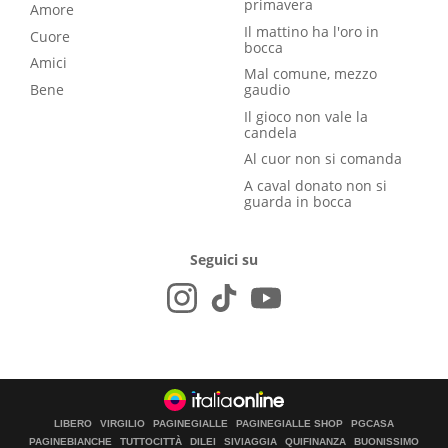
primavera
Amore
Il mattino ha l'oro in
Cuore
bocca
Amici
Mal comune, mezzo
Bene
gaudio
Il gioco non vale la
candela
Al cuor non si comanda
A caval donato non si
guarda in bocca
Seguici su
LIBERO
VIRGILIO
PAGINEGIALLE
PAGINEGIALLE SHOP
PGCASA
PAGINEBIANCHE
TUTTOCITTÀ
DILEI
SIVIAGGIA
QUIFINANZA
BUONISSIMO