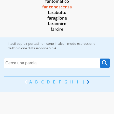
fantomatico
far conoscenza
farabutto
faraglione
faraonico
farcire
I testi sopra riportati non sono in alcun modo espressione
dell’opinione di Italiaonline S.p.A.
A
B
C
D
E
F
G
H
I
J
K
L
M
N