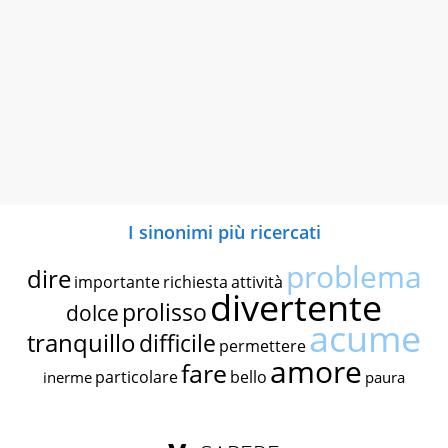
I sinonimi più ricercati
problema
dire
importante
richiesta
attività
divertente
prolisso
dolce
acume
tranquillo
difficile
permettere
amore
fare
particolare
bello
inerme
paura