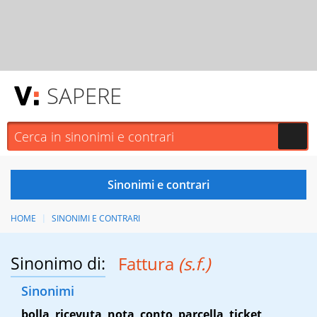
SAPERE
HOME
SINONIMI E CONTRARI
Sinonimo di:
Fattura
(s.f.)
Sinonimi
bolla
,
ricevuta
,
nota
,
conto
,
parcella
,
ticket
,