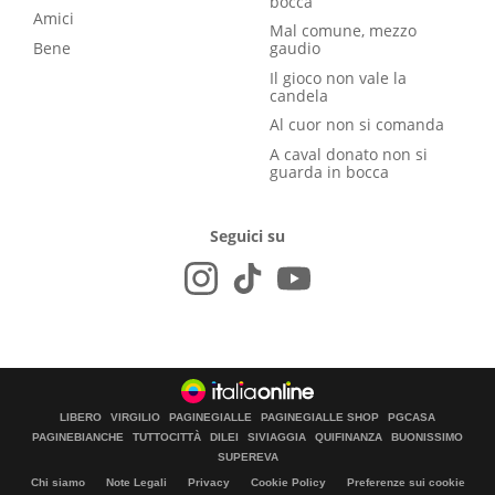
bocca
Amici
Mal comune, mezzo
Bene
gaudio
Il gioco non vale la
candela
Al cuor non si comanda
A caval donato non si
guarda in bocca
Seguici su
LIBERO
VIRGILIO
PAGINEGIALLE
PAGINEGIALLE SHOP
PGCASA
PAGINEBIANCHE
TUTTOCITTÀ
DILEI
SIVIAGGIA
QUIFINANZA
BUONISSIMO
SUPEREVA
Chi siamo
Note Legali
Privacy
Cookie Policy
Preferenze sui cookie