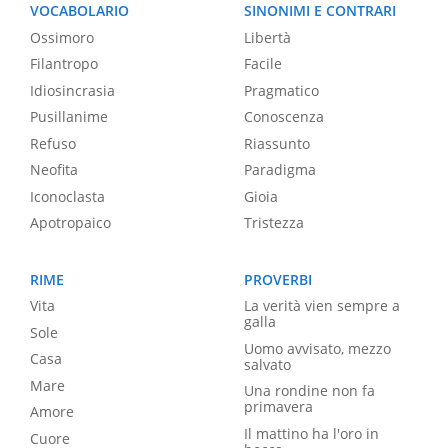
VOCABOLARIO
SINONIMI E CONTRARI
Ossimoro
Libertà
Filantropo
Facile
Idiosincrasia
Pragmatico
Pusillanime
Conoscenza
Refuso
Riassunto
Neofita
Paradigma
Iconoclasta
Gioia
Apotropaico
Tristezza
RIME
PROVERBI
Vita
La verità vien sempre a
galla
Sole
Uomo avvisato, mezzo
Casa
salvato
Mare
Una rondine non fa
primavera
Amore
Il mattino ha l'oro in
Cuore