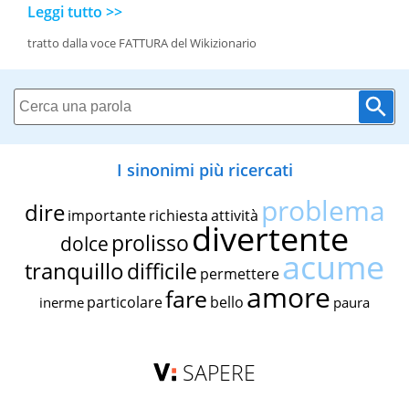
Leggi tutto >>
tratto dalla voce FATTURA del Wikizionario
I sinonimi più ricercati
problema
dire
importante
richiesta
attività
divertente
prolisso
dolce
acume
tranquillo
difficile
permettere
amore
fare
particolare
bello
inerme
paura
SAPERE