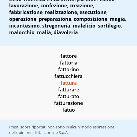
lavorazione
,
confezione
,
creazione
,
fabbricazione
,
realizzazione
,
esecuzione
,
operazione
,
preparazione
,
composizione
,
magia
,
incantesimo
,
stregoneria
,
maleficio
,
sortilegio
,
malocchio
,
malia
,
diavoleria
fattore
fattoria
fattorino
fattucchiera
fattura
fatturare
fatturato
fatturazione
fatuo
I testi sopra riportati non sono in alcun modo espressione
dell’opinione di Italiaonline S.p.A.