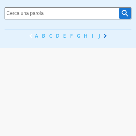
A
B
C
D
E
F
G
H
I
J
K
L
M
N