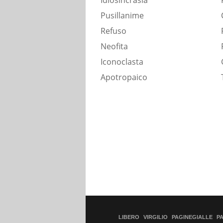
Idiosincrasia
Pusillanime
Refuso
Neofita
Iconoclasta
Apotropaico
LIBERO
VIRGILIO
PAGINEGIALLE
P