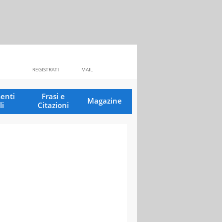
REGISTRATI
MAIL
enti
Frasi e
Magazine
li
Citazioni