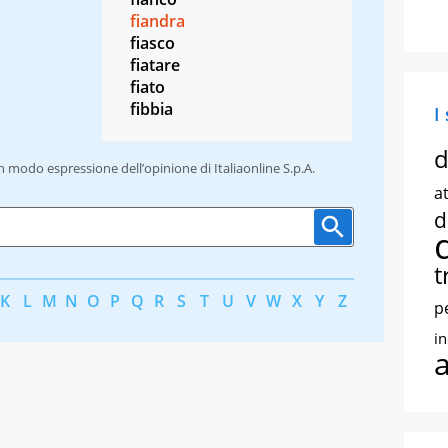
fiandra
fiasco
fiatare
fiato
fibbia
I
d
un modo espressione dell’opinione di Italiaonline S.p.A.
at
d
t
K
L
M
N
O
P
Q
R
S
T
U
V
W
X
Y
Z
p
i