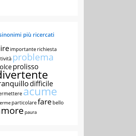
 sinonimi più ricercati
ire
importante
richiesta
problema
tività
prolisso
olce
divertente
ranquillo
difficile
acume
ermettere
fare
particolare
bello
nerme
amore
paura