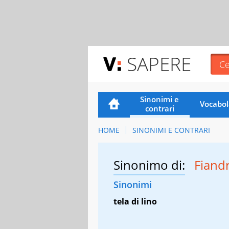
SAPERE
Sinonimi e
Vocabol
contrari
HOME
SINONIMI E CONTRARI
Sinonimo di:
Fiand
Sinonimi
tela di lino