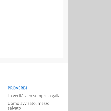
PROVERBI
La verità vien sempre a galla
Uomo avvisato, mezzo
salvato