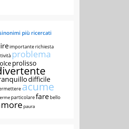
 sinonimi più ricercati
ire
importante
richiesta
problema
tività
prolisso
olce
divertente
ranquillo
difficile
acume
ermettere
fare
particolare
bello
nerme
amore
paura