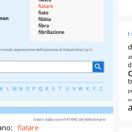
fiatare
fiato
non
fibbia
fibra
fibrillazione
I
d
un modo espressione dell’opinione di Italiaonline S.p.A.
at
d
t
K
L
M
N
O
P
Q
R
S
T
U
V
W
X
Y
Z
p
i
tratto dalla voce FIATARE del Wikizionario
ano:
fiatare