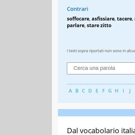
Contrari
soffocare
,
asfissiare
,
tacere
,
parlare
,
stare zitto
I testi sopra riportati non sono in alc
A
B
C
D
E
F
G
H
I
J
Dal vocabolario itali