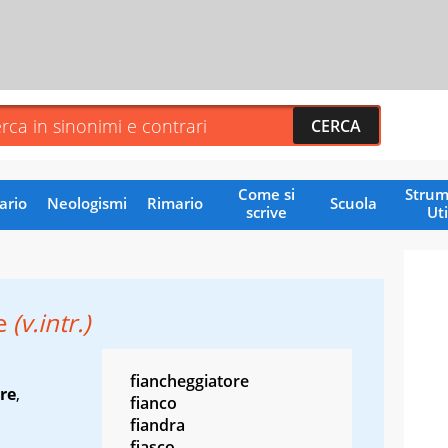
Come si
Strum
ario
Neologismi
Rimario
Scuola
scrive
Uti
re
(v.intr.)
fiancheggiatore
are
,
fianco
fiandra
fiasco