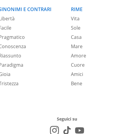
SINONIMI E CONTRARI
RIME
Libertà
Vita
Facile
Sole
Pragmatico
Casa
Conoscenza
Mare
Riassunto
Amore
Paradigma
Cuore
Gioia
Amici
Tristezza
Bene
Seguici su