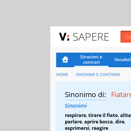
SAPERE
Sinonimi e
Vocabol
contrari
HOME
SINONIMI E CONTRARI
Sinonimo di:
Fiata
Sinonimi
respirare
,
tirare il fiato
,
alit
parlare
,
aprire bocca
,
dire
,
esprimersi
,
reagire