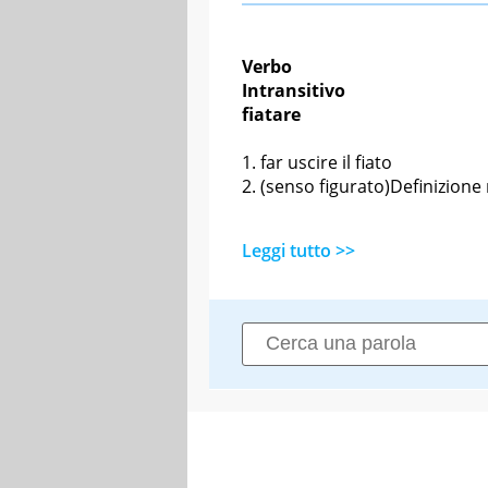
Verbo
Intransitivo
fiatare
far uscire il fiato
(senso figurato)Definizion
Leggi tutto >>