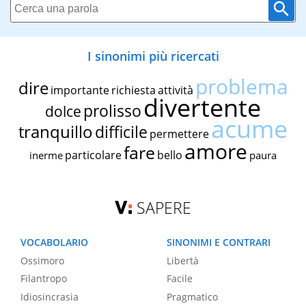
I sinonimi più ricercati
problema
dire
importante
richiesta
attività
divertente
prolisso
dolce
acume
tranquillo
difficile
permettere
amore
fare
particolare
bello
inerme
paura
SAPERE
VOCABOLARIO
SINONIMI E CONTRARI
Ossimoro
Libertà
Filantropo
Facile
Idiosincrasia
Pragmatico