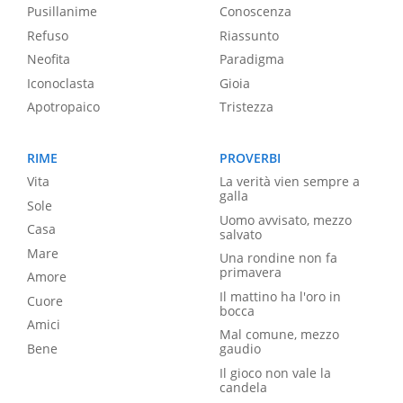
Pusillanime
Conoscenza
Refuso
Riassunto
Neofita
Paradigma
Iconoclasta
Gioia
Apotropaico
Tristezza
RIME
PROVERBI
Vita
La verità vien sempre a
galla
Sole
Uomo avvisato, mezzo
Casa
salvato
Mare
Una rondine non fa
primavera
Amore
Il mattino ha l'oro in
Cuore
bocca
Amici
Mal comune, mezzo
Bene
gaudio
Il gioco non vale la
candela