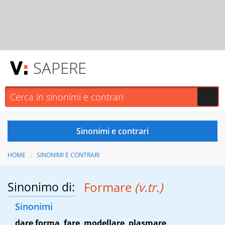
SAPERE
HOME
SINONIMI E CONTRARI
Sinonimo di:
Formare
(v.tr.)
Sinonimi
dare forma
,
fare
,
modellare
,
plasmare
,