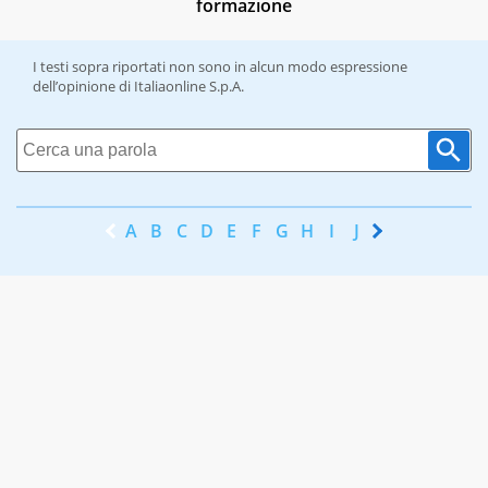
formazione
I testi sopra riportati non sono in alcun modo espressione
dell’opinione di Italiaonline S.p.A.
A
B
C
D
E
F
G
H
I
J
K
L
M
N