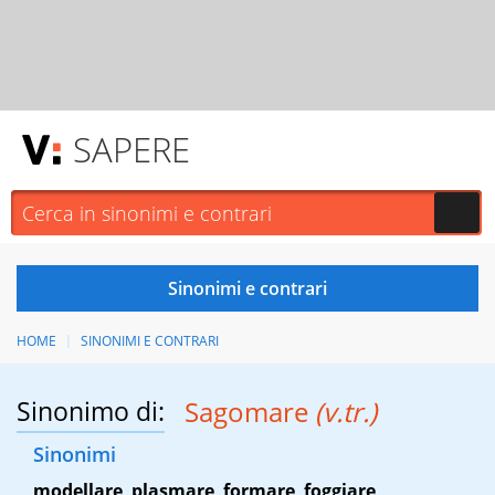
SAPERE
HOME
SINONIMI E CONTRARI
Sinonimo di:
Sagomare
(v.tr.)
Sinonimi
modellare
,
plasmare
,
formare
,
foggiare
,