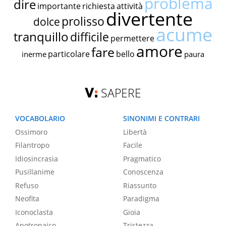
problema
dire
importante
richiesta
attività
divertente
prolisso
dolce
acume
tranquillo
difficile
permettere
amore
fare
particolare
bello
inerme
paura
SAPERE
VOCABOLARIO
SINONIMI E CONTRARI
Ossimoro
Libertà
Filantropo
Facile
Idiosincrasia
Pragmatico
Pusillanime
Conoscenza
Refuso
Riassunto
Neofita
Paradigma
Iconoclasta
Gioia
Apotropaico
Tristezza