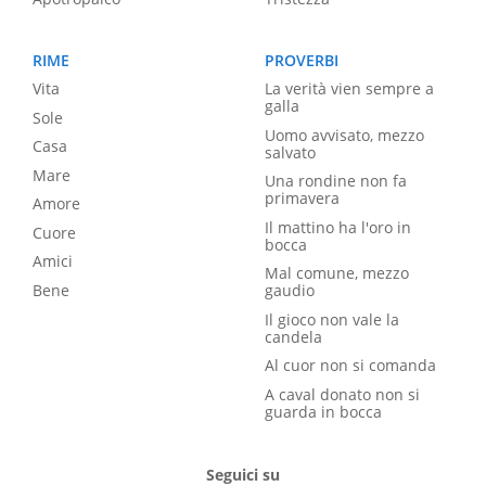
RIME
PROVERBI
Vita
La verità vien sempre a
galla
Sole
Uomo avvisato, mezzo
Casa
salvato
Mare
Una rondine non fa
primavera
Amore
Il mattino ha l'oro in
Cuore
bocca
Amici
Mal comune, mezzo
Bene
gaudio
Il gioco non vale la
candela
Al cuor non si comanda
A caval donato non si
guarda in bocca
Seguici su