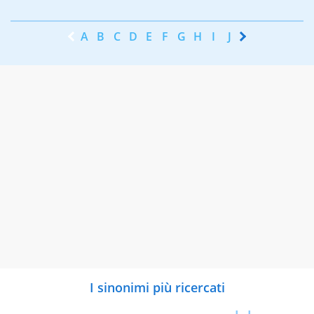
A
B
C
D
E
F
G
H
I
J
K
L
M
N
I sinonimi più ricercati