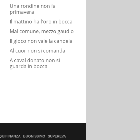
Una rondine non fa
primavera
Il mattino ha l'oro in bocca
Mal comune, mezzo gaudio
Il gioco non vale la candela
Al cuor non si comanda
A caval donato non si
guarda in bocca
QUIFINANZA
BUONISSIMO
SUPEREVA