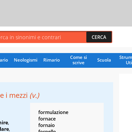
Come si
Strum
ario
Neologismi
Rimario
Scuola
scrive
Uti
e i mezzi
(v.)
formulazione
fornace
nire
,
fornaio
dare
,
fornello