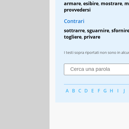
armare
,
esibire
,
mostrare
,
m
provvedersi
Contrari
sottrarre
,
sguarnire
,
sfornir
togliere
,
privare
I testi sopra riportati non sono in alc
A
B
C
D
E
F
G
H
I
J