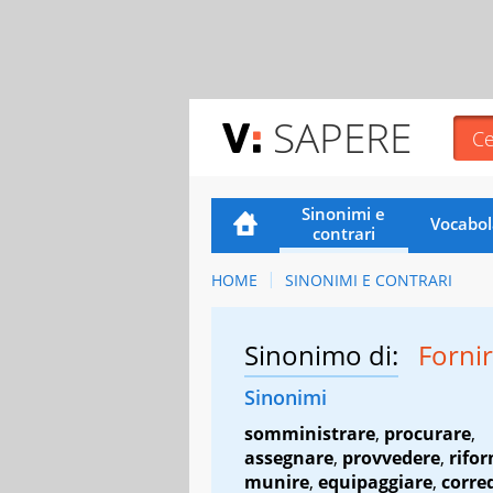
SAPERE
Sinonimi e
Vocabol
contrari
HOME
SINONIMI E CONTRARI
Sinonimo di:
Fornir
Sinonimi
somministrare
,
procurare
,
assegnare
,
provvedere
,
rifor
munire
,
equipaggiare
,
corre