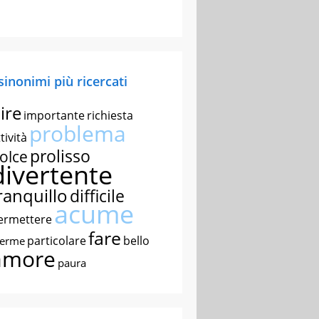
 sinonimi più ricercati
ire
importante
richiesta
problema
tività
prolisso
olce
divertente
ranquillo
difficile
acume
ermettere
fare
particolare
bello
nerme
amore
paura