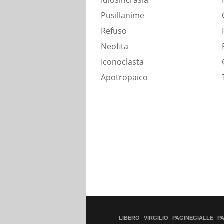
Idiosincrasia
Pusillanime
Refuso
Neofita
Iconoclasta
Apotropaico
LIBERO
VIRGILIO
PAGINEGIALLE
P