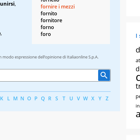
unirsi
,
fornire i mezzi
fornito
fornitore
forno
e
,
foro
I
d
un modo espressione dell’opinione di Italiaonline S.p.A.
at
d
t
p
K
L
M
N
O
P
Q
R
S
T
U
V
W
X
Y
Z
i