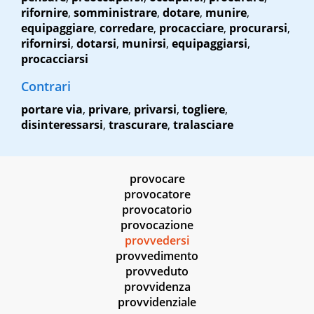
rifornire
,
somministrare
,
dotare
,
munire
,
equipaggiare
,
corredare
,
procacciare
,
procurarsi
,
rifornirsi
,
dotarsi
,
munirsi
,
equipaggiarsi
,
procacciarsi
Contrari
portare via
,
privare
,
privarsi
,
togliere
,
disinteressarsi
,
trascurare
,
tralasciare
provocare
provocatore
provocatorio
provocazione
provvedersi
provvedimento
provveduto
provvidenza
provvidenziale