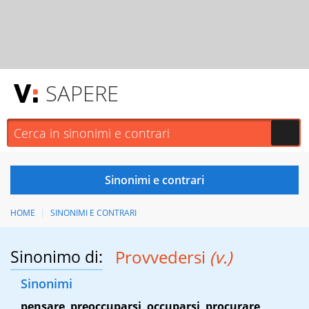
SAPERE
HOME
SINONIMI E CONTRARI
Sinonimo di:
Provvedersi
(v.)
Sinonimi
pensare
,
preoccuparsi
,
occuparsi
,
procurare
,