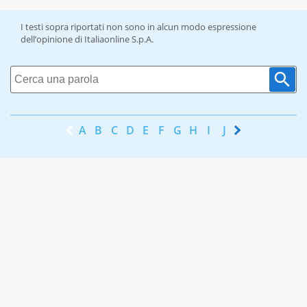
I testi sopra riportati non sono in alcun modo espressione
dell’opinione di Italiaonline S.p.A.
A
B
C
D
E
F
G
H
I
J
K
L
M
N