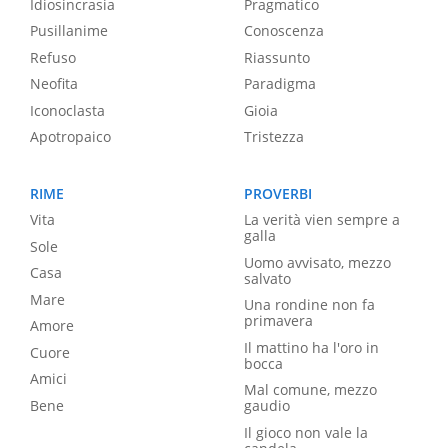
Idiosincrasia
Pragmatico
Pusillanime
Conoscenza
Refuso
Riassunto
Neofita
Paradigma
Iconoclasta
Gioia
Apotropaico
Tristezza
RIME
PROVERBI
Vita
La verità vien sempre a
galla
Sole
Uomo avvisato, mezzo
Casa
salvato
Mare
Una rondine non fa
primavera
Amore
Il mattino ha l'oro in
Cuore
bocca
Amici
Mal comune, mezzo
Bene
gaudio
Il gioco non vale la