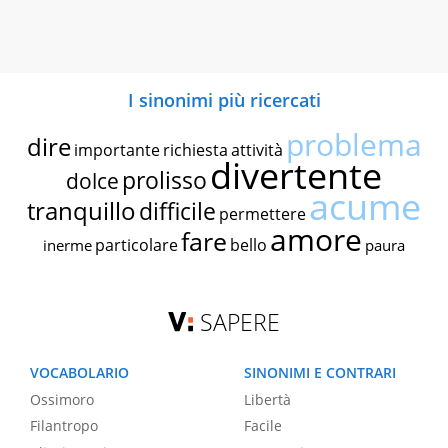
I sinonimi più ricercati
problema
dire
importante
richiesta
attività
divertente
prolisso
dolce
acume
tranquillo
difficile
permettere
amore
fare
particolare
bello
inerme
paura
SAPERE
VOCABOLARIO
SINONIMI E CONTRARI
Ossimoro
Libertà
Filantropo
Facile