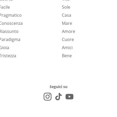
Facile
Sole
Pragmatico
Casa
Conoscenza
Mare
Riassunto
Amore
Paradigma
Cuore
Gioia
Amici
Tristezza
Bene
Seguici su