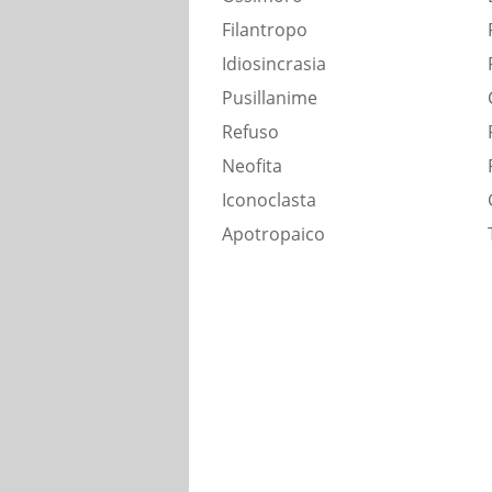
Filantropo
Idiosincrasia
Pusillanime
Refuso
Neofita
Iconoclasta
Apotropaico