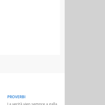
PROVERBI
La verità vien sempre a galla