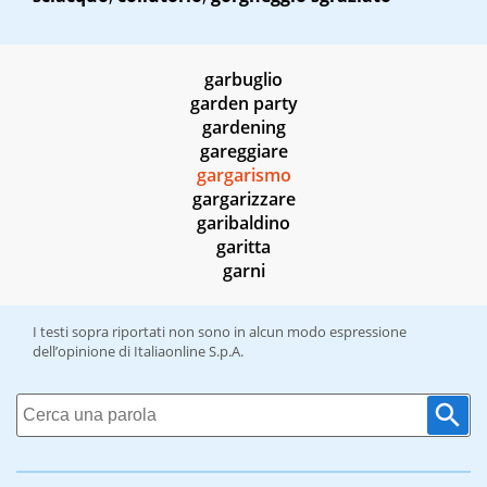
garbuglio
garden party
gardening
gareggiare
gargarismo
gargarizzare
garibaldino
garitta
garni
I testi sopra riportati non sono in alcun modo espressione
dell’opinione di Italiaonline S.p.A.