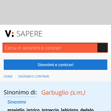
SAPERE
HOME
SINONIMI E CONTRARI
Sinonimo di:
Garbuglio
(s.m.)
Sinonimi
groviglio
,
intrico
,
intreccio
,
labirinto
,
dedalo
,