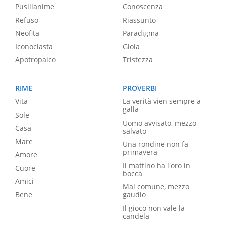
Pusillanime
Conoscenza
Refuso
Riassunto
Neofita
Paradigma
Iconoclasta
Gioia
Apotropaico
Tristezza
RIME
PROVERBI
Vita
La verità vien sempre a
galla
Sole
Uomo avvisato, mezzo
Casa
salvato
Mare
Una rondine non fa
primavera
Amore
Il mattino ha l'oro in
Cuore
bocca
Amici
Mal comune, mezzo
Bene
gaudio
Il gioco non vale la
candela