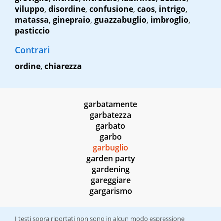
viluppo
,
disordine
,
confusione
,
caos
,
intrigo
,
matassa
,
ginepraio
,
guazzabuglio
,
imbroglio
,
pasticcio
Contrari
ordine
,
chiarezza
garbatamente
garbatezza
garbato
garbo
garbuglio
garden party
gardening
gareggiare
gargarismo
I testi sopra riportati non sono in alcun modo espressione