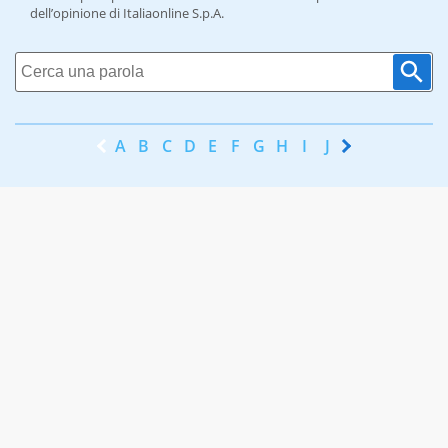
dell’opinione di Italiaonline S.p.A.
A
B
C
D
E
F
G
H
I
J
K
L
M
N