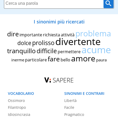
I sinonimi più ricercati
problema
dire
importante
richiesta
attività
divertente
prolisso
dolce
acume
tranquillo
difficile
permettere
amore
fare
particolare
bello
inerme
paura
SAPERE
VOCABOLARIO
SINONIMI E CONTRARI
Ossimoro
Libertà
Filantropo
Facile
Idiosincrasia
Pragmatico