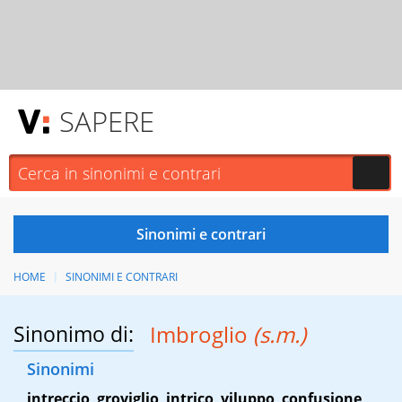
SAPERE
HOME
SINONIMI E CONTRARI
Sinonimo di:
Imbroglio
(s.m.)
Sinonimi
intreccio
,
groviglio
,
intrico
,
viluppo
,
confusione
,