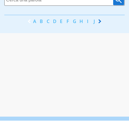
A
B
C
D
E
F
G
H
I
J
K
L
M
N