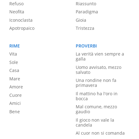
Refuso
Riassunto
Neofita
Paradigma
Iconoclasta
Gioia
Apotropaico
Tristezza
RIME
PROVERBI
Vita
La verità vien sempre a
galla
Sole
Uomo avvisato, mezzo
Casa
salvato
Mare
Una rondine non fa
primavera
Amore
Il mattino ha l'oro in
Cuore
bocca
Amici
Mal comune, mezzo
Bene
gaudio
Il gioco non vale la
candela
Al cuor non si comanda