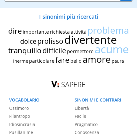
I sinonimi più ricercati
problema
dire
importante
richiesta
attività
divertente
prolisso
dolce
acume
tranquillo
difficile
permettere
amore
fare
particolare
bello
inerme
paura
SAPERE
VOCABOLARIO
SINONIMI E CONTRARI
Ossimoro
Libertà
Filantropo
Facile
Idiosincrasia
Pragmatico
Pusillanime
Conoscenza