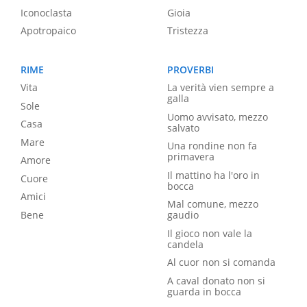
Iconoclasta
Gioia
Apotropaico
Tristezza
RIME
PROVERBI
Vita
La verità vien sempre a
galla
Sole
Uomo avvisato, mezzo
Casa
salvato
Mare
Una rondine non fa
primavera
Amore
Il mattino ha l'oro in
Cuore
bocca
Amici
Mal comune, mezzo
Bene
gaudio
Il gioco non vale la
candela
Al cuor non si comanda
A caval donato non si
guarda in bocca