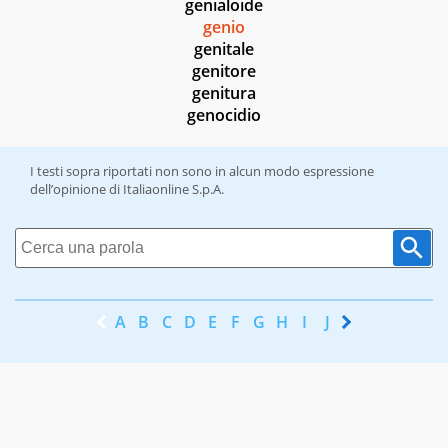
genialoide
genio
genitale
genitore
genitura
genocidio
I testi sopra riportati non sono in alcun modo espressione
dell’opinione di Italiaonline S.p.A.
A
B
C
D
E
F
G
H
I
J
K
L
M
N