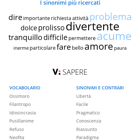
I sinonimi più ricercati
problema
dire
importante
richiesta
attività
divertente
prolisso
dolce
acume
tranquillo
difficile
permettere
amore
fare
particolare
bello
inerme
paura
SAPERE
VOCABOLARIO
SINONIMI E CONTRARI
Ossimoro
Libertà
Filantropo
Facile
Idiosincrasia
Pragmatico
Pusillanime
Conoscenza
Refuso
Riassunto
Neofita
Paradigma