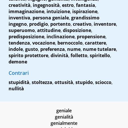
creatività
,
ingegnosità
,
estro
,
fantasia
,
immaginazione
,
intuizione
,
ispirazione
,
inventiva
,
persona geniale
,
grandissimo
ingegno
,
prodigio
,
portento
,
creativo
,
inventore
,
superuomo
,
attitudine
,
disposizione
,
predisposizione
,
inclinazione
,
propensione
,
tendenza
,
vocazione
,
bernoccolo
,
carattere
,
indole
,
gusto
,
preferenza
,
nume
,
nume tutelare
,
spirito protettore
,
divinità
,
folletto
,
spiritello
,
demone
Contrari
stupidità
,
stoltezza
,
ottusità
,
stupido
,
sciocco
,
nullità
geniale
genialità
genialmente