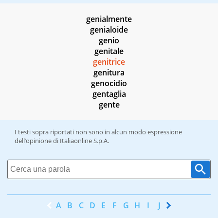
genialmente
genialoide
genio
genitale
genitrice
genitura
genocidio
gentaglia
gente
I testi sopra riportati non sono in alcun modo espressione
dell’opinione di Italiaonline S.p.A.
A
B
C
D
E
F
G
H
I
J
K
L
M
N