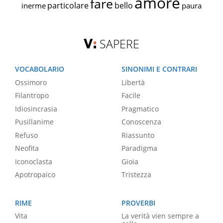
amore
fare
particolare
bello
inerme
paura
SAPERE
VOCABOLARIO
SINONIMI E CONTRARI
Ossimoro
Libertà
Filantropo
Facile
Idiosincrasia
Pragmatico
Pusillanime
Conoscenza
Refuso
Riassunto
Neofita
Paradigma
Iconoclasta
Gioia
Apotropaico
Tristezza
RIME
PROVERBI
Vita
La verità vien sempre a