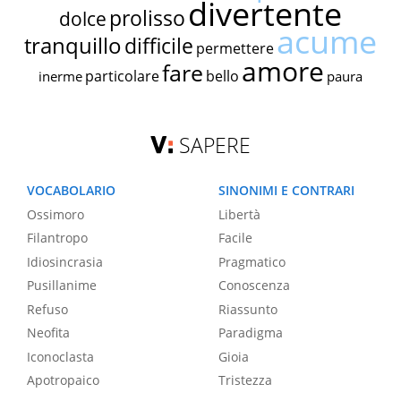
divertente
prolisso
dolce
acume
tranquillo
difficile
permettere
amore
fare
particolare
bello
inerme
paura
SAPERE
VOCABOLARIO
SINONIMI E CONTRARI
Ossimoro
Libertà
Filantropo
Facile
Idiosincrasia
Pragmatico
Pusillanime
Conoscenza
Refuso
Riassunto
Neofita
Paradigma
Iconoclasta
Gioia
Apotropaico
Tristezza