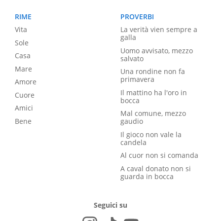
RIME
PROVERBI
Vita
La verità vien sempre a
galla
Sole
Uomo avvisato, mezzo
Casa
salvato
Mare
Una rondine non fa
primavera
Amore
Il mattino ha l'oro in
Cuore
bocca
Amici
Mal comune, mezzo
Bene
gaudio
Il gioco non vale la
candela
Al cuor non si comanda
A caval donato non si
guarda in bocca
Seguici su