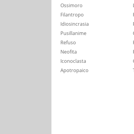
Ossimoro
Filantropo
Idiosincrasia
Pusillanime
Refuso
Neofita
Iconoclasta
Apotropaico