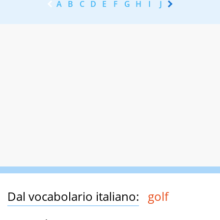
A
B
C
D
E
F
G
H
I
J
K
L
M
N
Dal vocabolario italiano:
golf