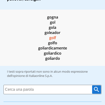
gogna
gol
gola
goleador
golf
golfo
goliardicamente
goliardico
goliardo
I testi sopra riportati non sono in alcun modo espressione
dell’opinione di Italiaonline S.p.A.