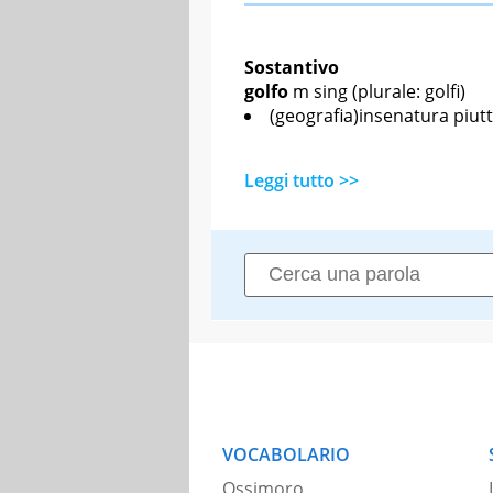
Sostantivo
golfo
m sing
(plurale: golfi)
(geografia)insenatura piutt
Leggi tutto >>
VOCABOLARIO
Ossimoro