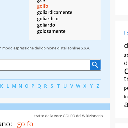
golfo
goliardicamente
goliardico
goliardo
golosamente
I
d
un modo espressione dell’opinione di Italiaonline S.p.A.
at
d
t
K
L
M
N
O
P
Q
R
S
T
U
V
W
X
Y
Z
p
i
tratto dalla voce GOLFO del Wikizionario
ano:
golfo