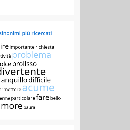
 sinonimi più ricercati
ire
importante
richiesta
problema
tività
prolisso
olce
divertente
ranquillo
difficile
acume
ermettere
fare
particolare
bello
nerme
amore
paura