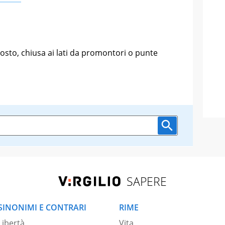
osto, chiusa ai lati da promontori o punte
SAPERE
SINONIMI E CONTRARI
RIME
Libertà
Vita