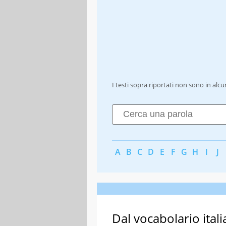
I testi sopra riportati non sono in alc
A
B
C
D
E
F
G
H
I
J
Dal vocabolario itali