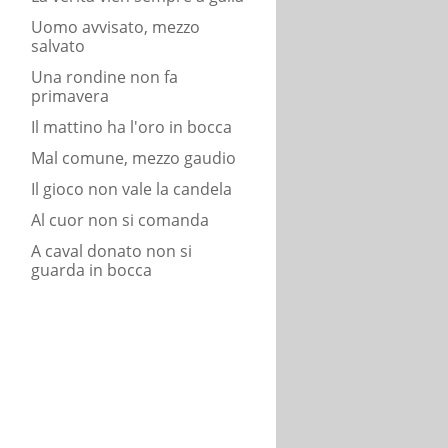
Uomo avvisato, mezzo
salvato
Una rondine non fa
primavera
Il mattino ha l'oro in bocca
Mal comune, mezzo gaudio
Il gioco non vale la candela
Al cuor non si comanda
A caval donato non si
guarda in bocca