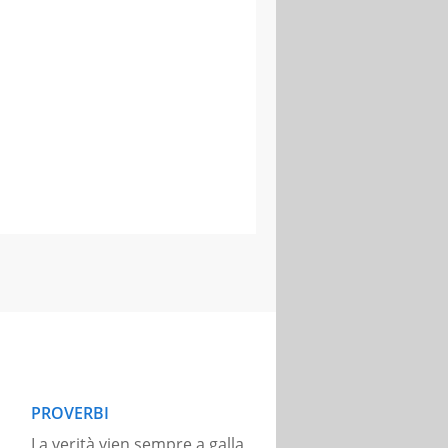
PROVERBI
La verità vien sempre a galla