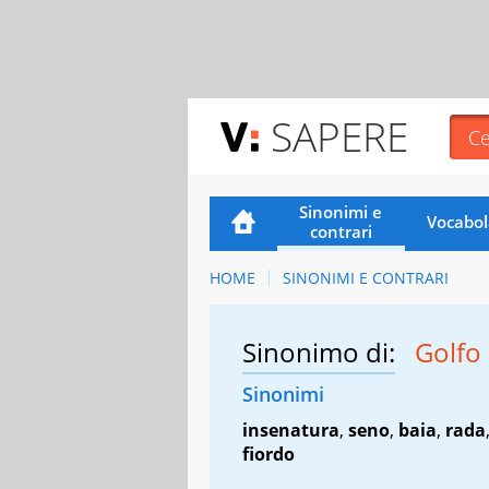
SAPERE
Sinonimi e
Vocabol
contrari
HOME
SINONIMI E CONTRARI
Sinonimo di:
Golfo
Sinonimi
insenatura
,
seno
,
baia
,
rada
fiordo