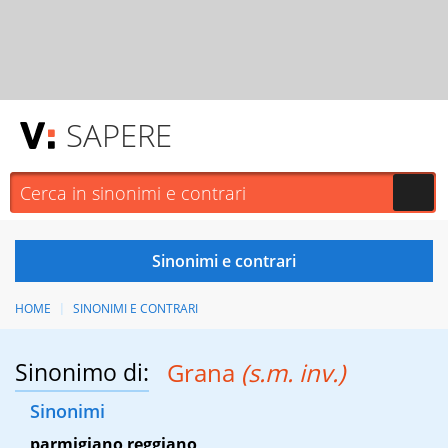
SAPERE
HOME
SINONIMI E CONTRARI
Sinonimo di:
Grana
(s.m. inv.)
Sinonimi
parmigiano reggiano