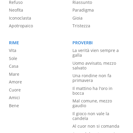
Refuso
Riassunto
Neofita
Paradigma
Iconoclasta
Gioia
Apotropaico
Tristezza
RIME
PROVERBI
Vita
La verità vien sempre a
galla
Sole
Uomo avvisato, mezzo
Casa
salvato
Mare
Una rondine non fa
primavera
Amore
Il mattino ha l'oro in
Cuore
bocca
Amici
Mal comune, mezzo
Bene
gaudio
Il gioco non vale la
candela
Al cuor non si comanda