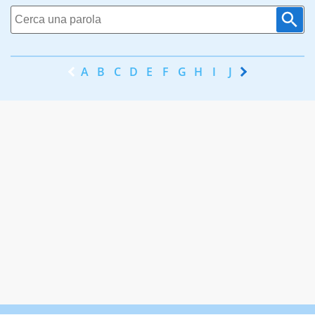
A
B
C
D
E
F
G
H
I
J
K
L
M
N