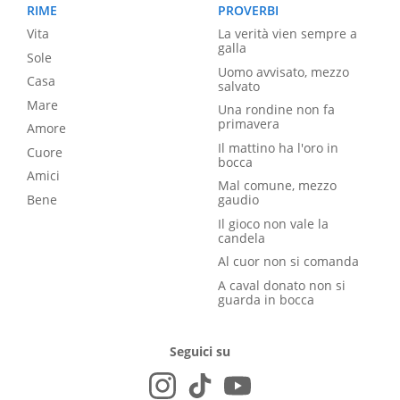
RIME
PROVERBI
Vita
La verità vien sempre a
galla
Sole
Uomo avvisato, mezzo
Casa
salvato
Mare
Una rondine non fa
primavera
Amore
Il mattino ha l'oro in
Cuore
bocca
Amici
Mal comune, mezzo
Bene
gaudio
Il gioco non vale la
candela
Al cuor non si comanda
A caval donato non si
guarda in bocca
Seguici su