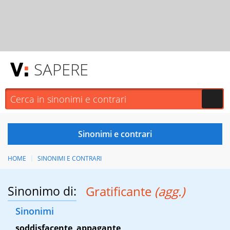
SAPERE
HOME
SINONIMI E CONTRARI
Sinonimo di:
Gratificante
(agg.)
Sinonimi
soddisfacente
,
appagante