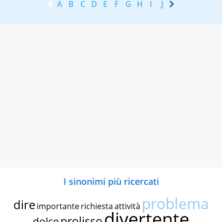
A
B
C
D
E
F
G
H
I
J
K
L
M
N
I sinonimi più ricercati
problema
dire
importante
richiesta
attività
divertente
prolisso
dolce