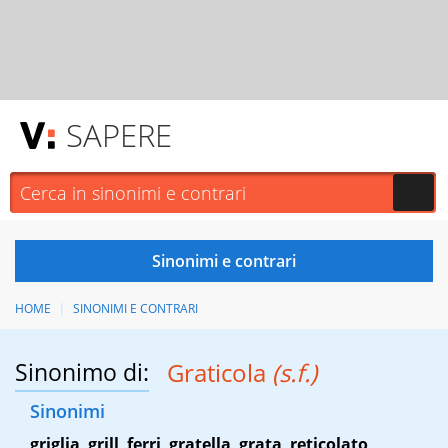
SAPERE
HOME
SINONIMI E CONTRARI
Sinonimo di:
Graticola
(s.f.)
Sinonimi
griglia
,
grill
,
ferri
,
gratella
,
grata
,
reticolato