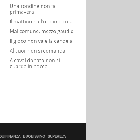
Una rondine non fa
primavera
Il mattino ha l'oro in bocca
Mal comune, mezzo gaudio
Il gioco non vale la candela
Al cuor non si comanda
A caval donato non si
guarda in bocca
QUIFINANZA
BUONISSIMO
SUPEREVA