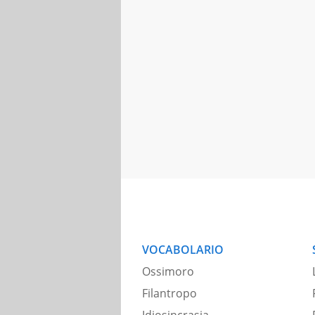
VOCABOLARIO
Ossimoro
Filantropo