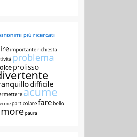
 sinonimi più ricercati
ire
importante
richiesta
problema
tività
prolisso
olce
divertente
ranquillo
difficile
acume
ermettere
fare
particolare
bello
nerme
amore
paura