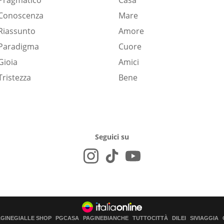
Pragmatico
Casa
Conoscenza
Mare
Riassunto
Amore
Paradigma
Cuore
Gioia
Amici
Tristezza
Bene
Seguici su
AGINEGIALLE SHOP
PGCASA
PAGINEBIANCHE
TUTTOCITTÀ
DILEI
SIVIAGGIA