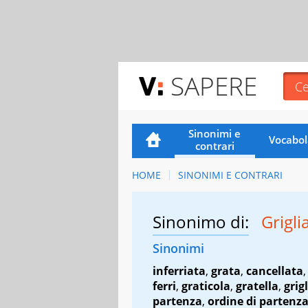
SAPERE
Sinonimi e
Vocabol
contrari
HOME
SINONIMI E CONTRARI
Sinonimo di:
Grigli
Sinonimi
inferriata
,
grata
,
cancellata
ferri
,
graticola
,
gratella
,
grigl
partenza
,
ordine di partenz