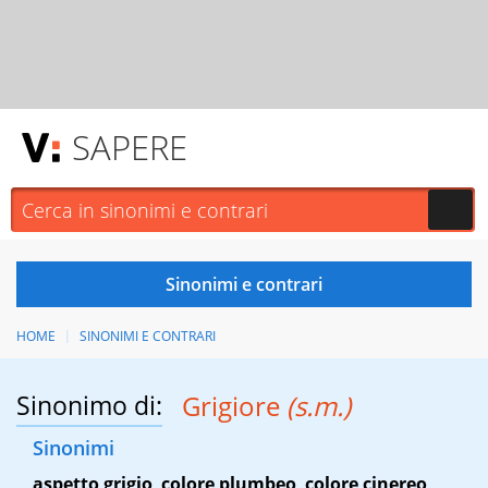
SAPERE
HOME
SINONIMI E CONTRARI
Sinonimo di:
Grigiore
(s.m.)
Sinonimi
aspetto grigio
,
colore plumbeo
,
colore cinereo
,