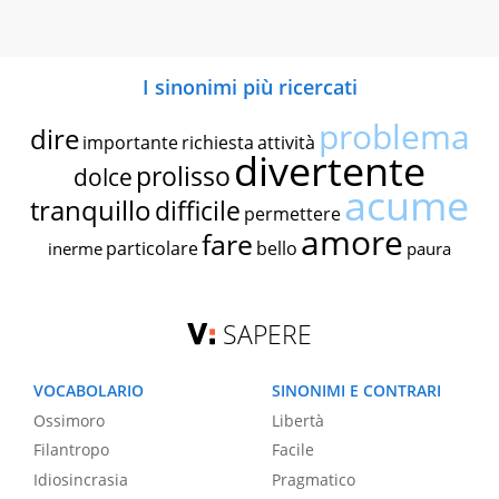
I sinonimi più ricercati
problema
dire
importante
richiesta
attività
divertente
prolisso
dolce
acume
tranquillo
difficile
permettere
amore
fare
particolare
bello
inerme
paura
SAPERE
VOCABOLARIO
SINONIMI E CONTRARI
Ossimoro
Libertà
Filantropo
Facile
Idiosincrasia
Pragmatico