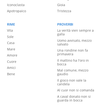
Iconoclasta
Gioia
Apotropaico
Tristezza
RIME
PROVERBI
Vita
La verità vien sempre a
galla
Sole
Uomo avvisato, mezzo
Casa
salvato
Mare
Una rondine non fa
primavera
Amore
Il mattino ha l'oro in
Cuore
bocca
Amici
Mal comune, mezzo
Bene
gaudio
Il gioco non vale la
candela
Al cuor non si comanda
A caval donato non si
guarda in bocca