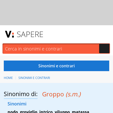
SAPERE
HOME
SINONIMI E CONTRARI
Sinonimo di:
Groppo
(s.m.)
Sinonimi
nodo
,
groviglio
,
intrico
,
viluppo
,
matassa
,