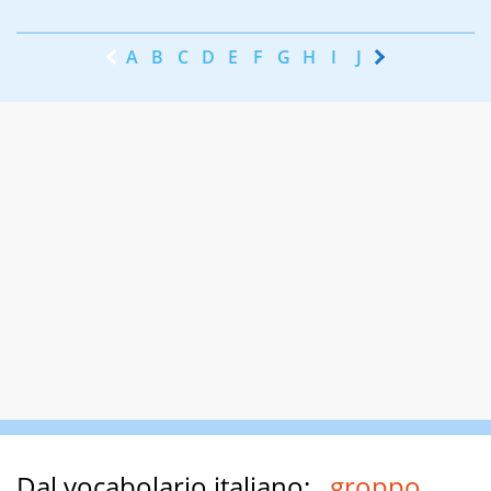
A
B
C
D
E
F
G
H
I
J
K
L
M
N
Dal vocabolario italiano:
groppo