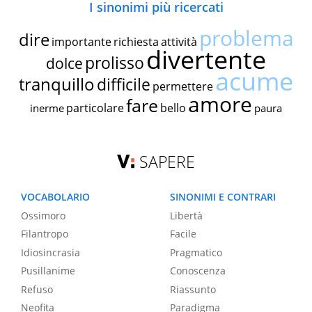
I sinonimi più ricercati
problema
dire
importante
richiesta
attività
divertente
prolisso
dolce
acume
tranquillo
difficile
permettere
amore
fare
particolare
bello
inerme
paura
SAPERE
VOCABOLARIO
SINONIMI E CONTRARI
Ossimoro
Libertà
Filantropo
Facile
Idiosincrasia
Pragmatico
Pusillanime
Conoscenza
Refuso
Riassunto
Neofita
Paradigma