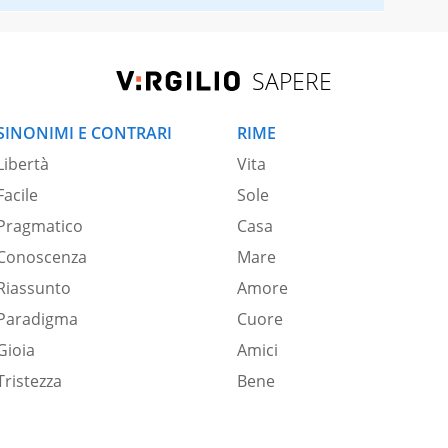
SAPERE
SINONIMI E CONTRARI
RIME
Libertà
Vita
Facile
Sole
Pragmatico
Casa
Conoscenza
Mare
Riassunto
Amore
Paradigma
Cuore
Gioia
Amici
Tristezza
Bene