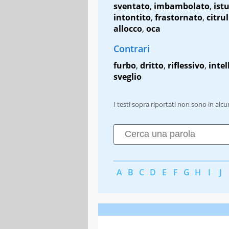
sventato
,
imbambolato
,
ist
intontito
,
frastornato
,
citrul
allocco
,
oca
Contrari
furbo
,
dritto
,
riflessivo
,
intel
sveglio
I testi sopra riportati non sono in alc
A
B
C
D
E
F
G
H
I
J