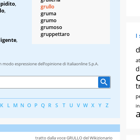
upidito
,
grullo
lo
,
gruma
grumo
grumoso
gruppettaro
I
ligente
,
d
at
un modo espressione dell’opinione di Italiaonline S.p.A.
d
t
p
K
L
M
N
O
P
Q
R
S
T
U
V
W
X
Y
Z
i
tratto dalla voce GRULLO del Wikizionario