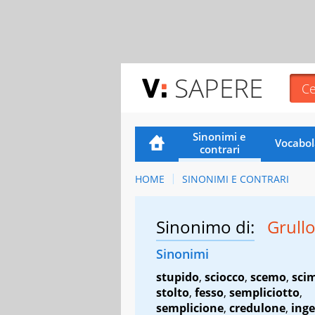
SAPERE
Sinonimi e
Vocabol
contrari
HOME
SINONIMI E CONTRARI
Sinonimo di:
Grull
Sinonimi
stupido
,
sciocco
,
scemo
,
sci
stolto
,
fesso
,
sempliciotto
,
semplicione
,
credulone
,
ing