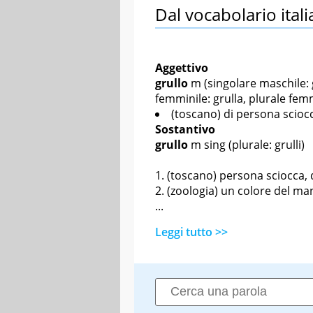
Dal vocabolario itali
Aggettivo
grullo
m
(singolare maschile: g
femminile: grulla, plurale femm
(toscano) di persona sciocc
Sostantivo
grullo
m sing
(plurale: grulli)
(toscano) persona sciocca, d
(zoologia) un colore del mant
...
Leggi tutto >>