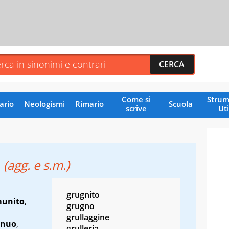
Come si
Strum
ario
Neologismi
Rimario
Scuola
scrive
Uti
o
(agg. e s.m.)
grugnito
munito
,
grugno
grullaggine
enuo
,
grulleria