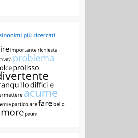
 sinonimi più ricercati
ire
importante
richiesta
problema
tività
prolisso
olce
divertente
ranquillo
difficile
acume
ermettere
fare
particolare
bello
nerme
amore
paura