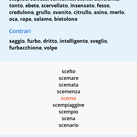
tonto
,
ebete
,
scervellato
,
insensato
,
fesso
,
credulone
,
grullo
,
svanito
,
citrullo
,
asino
,
merlo
,
oca
,
rapa
,
salame
,
bietolone
Contrari
saggio
,
furbo
,
dritto
,
intelligente
,
sveglio
,
furbacchione
,
volpe
scelto
scemare
scemata
scemenza
scemo
scempiaggine
scempio
scena
scenario