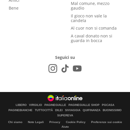
Amici
Mal comune, mezzo
Bene
gaudio
Il gioco non vale la
candela
Al cuor non si comanda
A caval donato non si
guarda in bocca
Seguici su
LIBERO
VIRGILIO
PAGINEGIALLE
PAGINEGIALLE SHOP
PGCASA
PAGINEBIANCHE
TUTTOCITTÀ
DILEI
SIVIAGGIA
QUIFINANZA
BUONISSIMO
SUPEREVA
Chi siamo
Note Legali
Privacy
Cookie Policy
Preferenze sui cookie
Aiuto