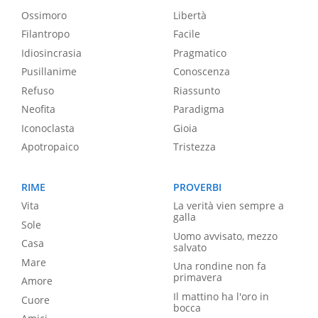
Ossimoro
Libertà
Filantropo
Facile
Idiosincrasia
Pragmatico
Pusillanime
Conoscenza
Refuso
Riassunto
Neofita
Paradigma
Iconoclasta
Gioia
Apotropaico
Tristezza
RIME
PROVERBI
Vita
La verità vien sempre a
galla
Sole
Uomo avvisato, mezzo
Casa
salvato
Mare
Una rondine non fa
primavera
Amore
Il mattino ha l'oro in
Cuore
bocca