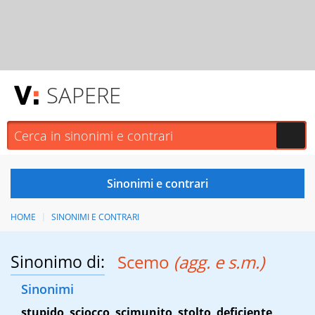
SAPERE
HOME
SINONIMI E CONTRARI
Sinonimo di:
Scemo
(agg. e s.m.)
Sinonimi
stupido
,
sciocco
,
scimunito
,
stolto
,
deficiente
,