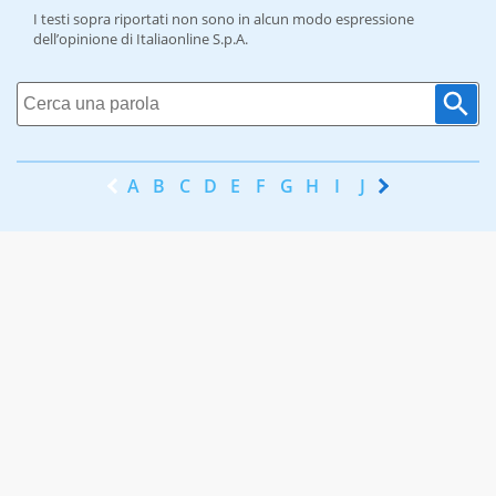
I testi sopra riportati non sono in alcun modo espressione
dell’opinione di Italiaonline S.p.A.
A
B
C
D
E
F
G
H
I
J
K
L
M
N