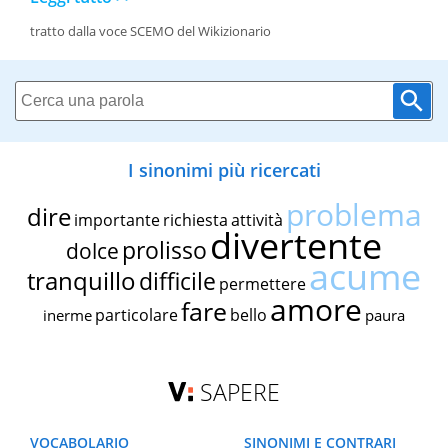
tratto dalla voce SCEMO del Wikizionario
I sinonimi più ricercati
problema
dire
importante
richiesta
attività
divertente
prolisso
dolce
acume
tranquillo
difficile
permettere
amore
fare
particolare
bello
inerme
paura
SAPERE
VOCABOLARIO
SINONIMI E CONTRARI