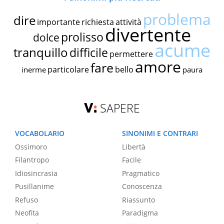
problema
dire
importante
richiesta
attività
divertente
prolisso
dolce
acume
tranquillo
difficile
permettere
amore
fare
particolare
bello
inerme
paura
SAPERE
VOCABOLARIO
SINONIMI E CONTRARI
Ossimoro
Libertà
Filantropo
Facile
Idiosincrasia
Pragmatico
Pusillanime
Conoscenza
Refuso
Riassunto
Neofita
Paradigma