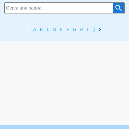
A
B
C
D
E
F
G
H
I
J
K
L
M
N