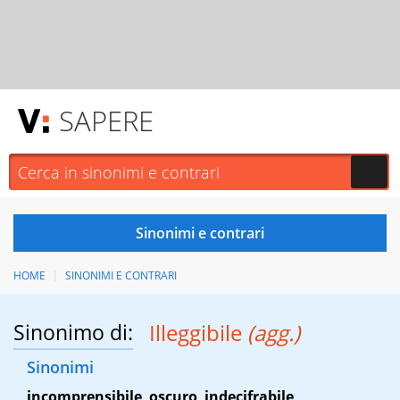
SAPERE
HOME
SINONIMI E CONTRARI
Sinonimo di:
Illeggibile
(agg.)
Sinonimi
incomprensibile
,
oscuro
,
indecifrabile
,