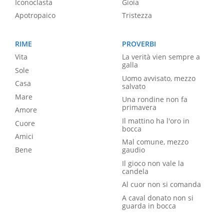
Iconoclasta
Gioia
Apotropaico
Tristezza
RIME
PROVERBI
Vita
La verità vien sempre a
galla
Sole
Uomo avvisato, mezzo
Casa
salvato
Mare
Una rondine non fa
primavera
Amore
Il mattino ha l'oro in
Cuore
bocca
Amici
Mal comune, mezzo
Bene
gaudio
Il gioco non vale la
candela
Al cuor non si comanda
A caval donato non si
guarda in bocca