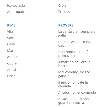
Iconoclasta
Gioia
Apotropaico
Tristezza
RIME
PROVERBI
Vita
La verità vien sempre a
galla
Sole
Uomo avvisato, mezzo
Casa
salvato
Mare
Una rondine non fa
primavera
Amore
Il mattino ha l'oro in
Cuore
bocca
Amici
Mal comune, mezzo
Bene
gaudio
Il gioco non vale la
candela
Al cuor non si comanda
A caval donato non si
guarda in bocca