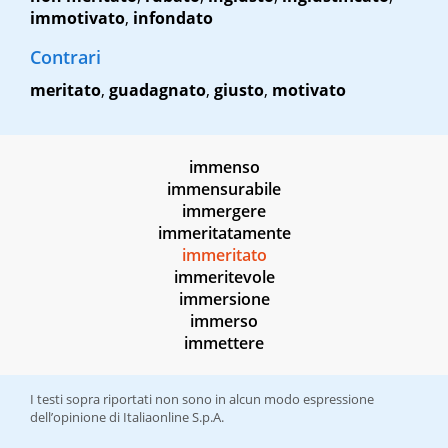
immotivato
,
infondato
Contrari
meritato
,
guadagnato
,
giusto
,
motivato
immenso
immensurabile
immergere
immeritatamente
immeritato
immeritevole
immersione
immerso
immettere
I testi sopra riportati non sono in alcun modo espressione
dell’opinione di Italiaonline S.p.A.