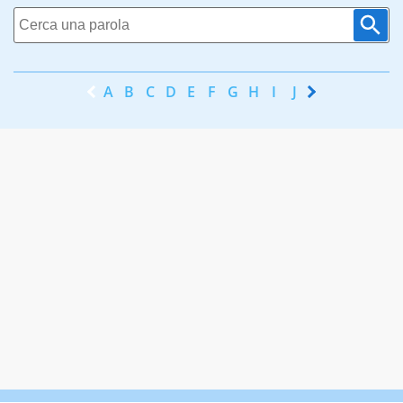
A
B
C
D
E
F
G
H
I
J
K
L
M
N