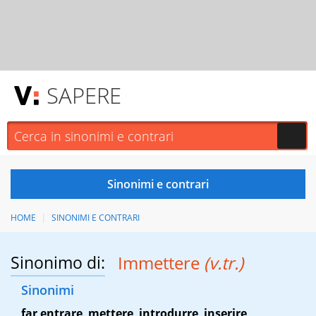
SAPERE
HOME
SINONIMI E CONTRARI
Sinonimo di:
Immettere
(v.tr.)
Sinonimi
far entrare
,
mettere
,
introdurre
,
inserire
,