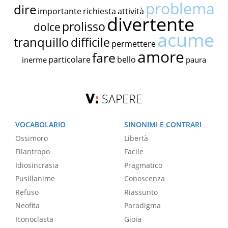
problema
dire
importante
richiesta
attività
divertente
prolisso
dolce
acume
tranquillo
difficile
permettere
amore
fare
particolare
bello
inerme
paura
SAPERE
VOCABOLARIO
SINONIMI E CONTRARI
Ossimoro
Libertà
Filantropo
Facile
Idiosincrasia
Pragmatico
Pusillanime
Conoscenza
Refuso
Riassunto
Neofita
Paradigma
Iconoclasta
Gioia