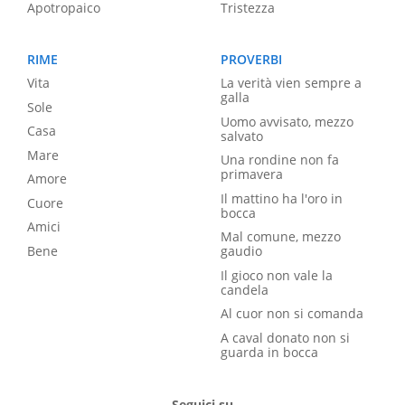
Apotropaico
Tristezza
RIME
PROVERBI
Vita
La verità vien sempre a
galla
Sole
Uomo avvisato, mezzo
Casa
salvato
Mare
Una rondine non fa
primavera
Amore
Il mattino ha l'oro in
Cuore
bocca
Amici
Mal comune, mezzo
Bene
gaudio
Il gioco non vale la
candela
Al cuor non si comanda
A caval donato non si
guarda in bocca
Seguici su