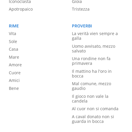
Iconoclasta
Gioia
Apotropaico
Tristezza
RIME
PROVERBI
Vita
La verità vien sempre a
galla
Sole
Uomo avvisato, mezzo
Casa
salvato
Mare
Una rondine non fa
primavera
Amore
Il mattino ha l'oro in
Cuore
bocca
Amici
Mal comune, mezzo
Bene
gaudio
Il gioco non vale la
candela
Al cuor non si comanda
A caval donato non si
guarda in bocca