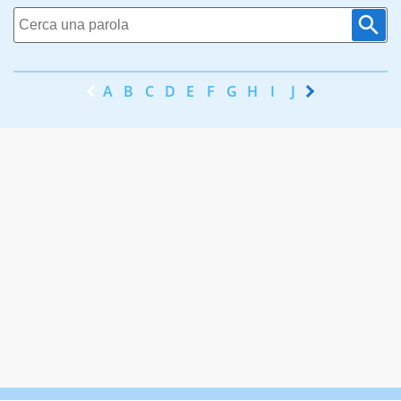
A
B
C
D
E
F
G
H
I
J
K
L
M
N