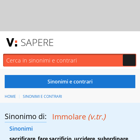
SAPERE
HOME
SINONIMI E CONTRARI
Sinonimo di:
Immolare
(v.tr.)
Sinonimi
sacrificare
,
fare sacrificio
,
uccidere
,
subordinare
,