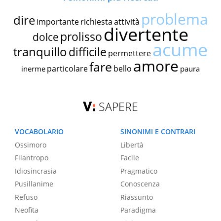
problema
dire
importante
richiesta
attività
divertente
prolisso
dolce
acume
tranquillo
difficile
permettere
amore
fare
particolare
bello
inerme
paura
SAPERE
VOCABOLARIO
SINONIMI E CONTRARI
Ossimoro
Libertà
Filantropo
Facile
Idiosincrasia
Pragmatico
Pusillanime
Conoscenza
Refuso
Riassunto
Neofita
Paradigma