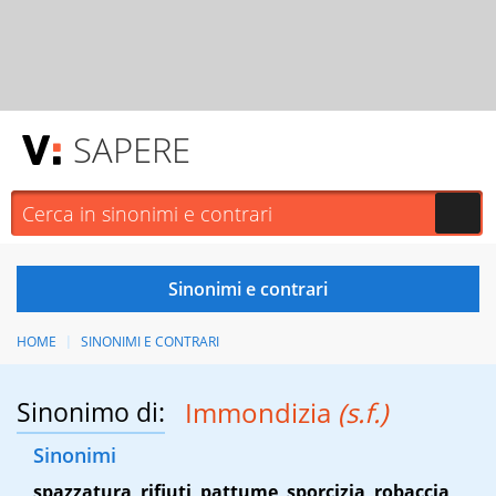
SAPERE
HOME
SINONIMI E CONTRARI
Sinonimo di:
Immondizia
(s.f.)
Sinonimi
spazzatura
,
rifiuti
,
pattume
,
sporcizia
,
robaccia
,