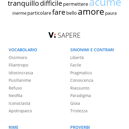
acume
tranquillo
difficile
permettere
amore
fare
particolare
bello
inerme
paura
SAPERE
VOCABOLARIO
SINONIMI E CONTRARI
Ossimoro
Libertà
Filantropo
Facile
Idiosincrasia
Pragmatico
Pusillanime
Conoscenza
Refuso
Riassunto
Neofita
Paradigma
Iconoclasta
Gioia
Apotropaico
Tristezza
RIME
PROVERBI