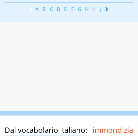
A
B
C
D
E
F
G
H
I
J
K
L
M
N
Dal vocabolario italiano:
immondizia