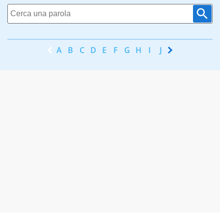
A
B
C
D
E
F
G
H
I
J
K
L
M
N