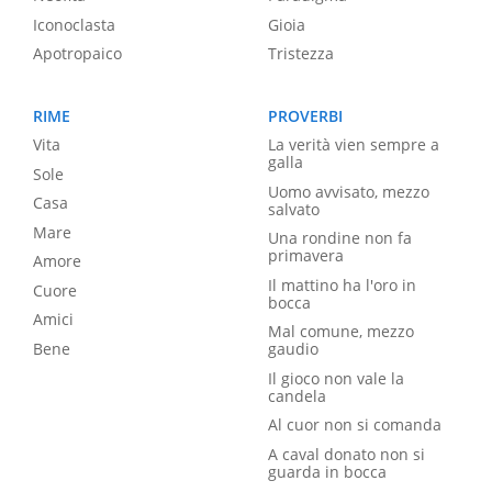
Iconoclasta
Gioia
Apotropaico
Tristezza
RIME
PROVERBI
Vita
La verità vien sempre a
galla
Sole
Uomo avvisato, mezzo
Casa
salvato
Mare
Una rondine non fa
primavera
Amore
Il mattino ha l'oro in
Cuore
bocca
Amici
Mal comune, mezzo
Bene
gaudio
Il gioco non vale la
candela
Al cuor non si comanda
A caval donato non si
guarda in bocca