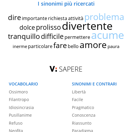
I sinonimi più ricercati
problema
dire
importante
richiesta
attività
divertente
prolisso
dolce
acume
tranquillo
difficile
permettere
amore
fare
particolare
bello
inerme
paura
SAPERE
VOCABOLARIO
SINONIMI E CONTRARI
Ossimoro
Libertà
Filantropo
Facile
Idiosincrasia
Pragmatico
Pusillanime
Conoscenza
Refuso
Riassunto
Neofita
Paradigma