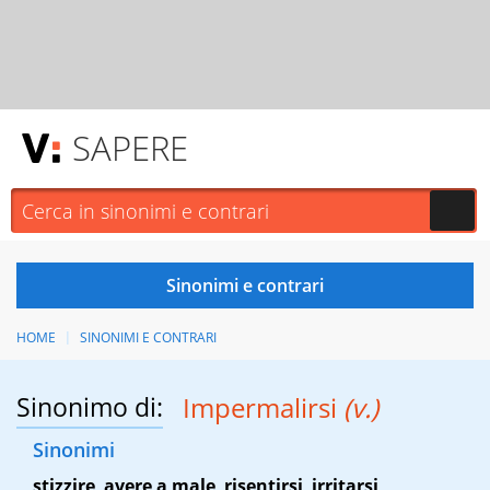
SAPERE
HOME
SINONIMI E CONTRARI
Sinonimo di:
Impermalirsi
(v.)
Sinonimi
stizzire
,
avere a male
,
risentirsi
,
irritarsi
,