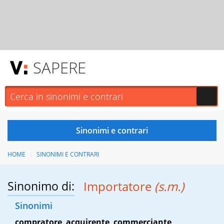
SAPERE
HOME
SINONIMI E CONTRARI
Sinonimo di:
Importatore
(s.m.)
Sinonimi
compratore
,
acquirente
,
commerciante