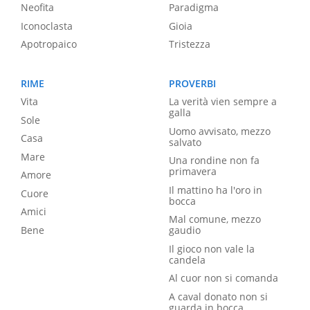
Neofita
Paradigma
Iconoclasta
Gioia
Apotropaico
Tristezza
RIME
PROVERBI
Vita
La verità vien sempre a
galla
Sole
Uomo avvisato, mezzo
Casa
salvato
Mare
Una rondine non fa
primavera
Amore
Il mattino ha l'oro in
Cuore
bocca
Amici
Mal comune, mezzo
Bene
gaudio
Il gioco non vale la
candela
Al cuor non si comanda
A caval donato non si
guarda in bocca