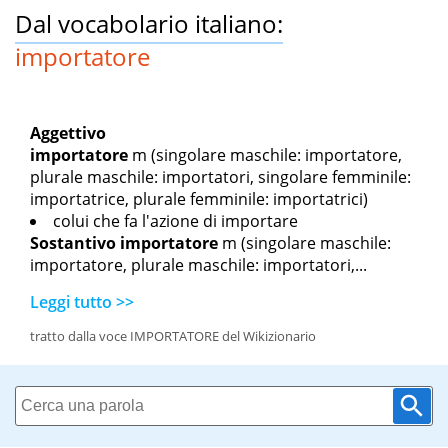
Dal vocabolario italiano:
importatore
Aggettivo
importatore
m
(singolare maschile: importatore,
plurale maschile: importatori, singolare femminile:
importatrice, plurale femminile: importatrici)
colui che fa l'azione di importare
Sostantivo
importatore
m
(singolare maschile:
importatore, plurale maschile: importatori,...
Leggi tutto >>
tratto dalla voce IMPORTATORE del Wikizionario