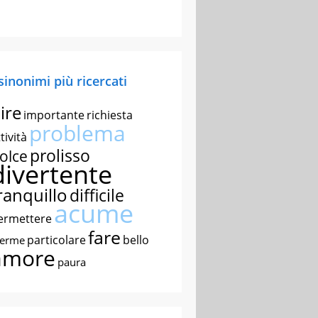
 sinonimi più ricercati
ire
importante
richiesta
problema
tività
prolisso
olce
divertente
ranquillo
difficile
acume
ermettere
fare
particolare
bello
nerme
amore
paura