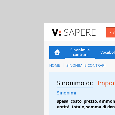
SAPERE
Sinonimi e
Vocabol
contrari
HOME
SINONIMI E CONTRARI
Sinonimo di:
Impo
Sinonimi
spesa
,
costo
,
prezzo
,
ammon
entità
,
totale
,
somma di den