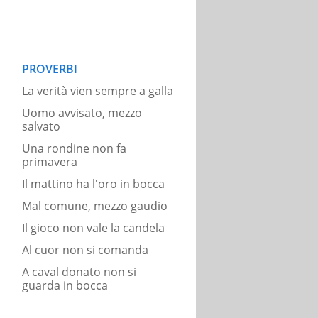
PROVERBI
La verità vien sempre a galla
Uomo avvisato, mezzo
salvato
Una rondine non fa
primavera
Il mattino ha l'oro in bocca
Mal comune, mezzo gaudio
Il gioco non vale la candela
Al cuor non si comanda
A caval donato non si
guarda in bocca