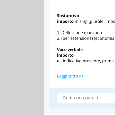
Sostantivo
importo
m sing
(plurale: impo
Definizione mancante
(per estensione) (economi
Voce verbale
importo
indicativo presente, prima
Leggi tutto >>